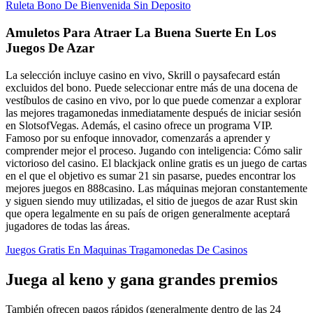
Ruleta Bono De Bienvenida Sin Deposito
Amuletos Para Atraer La Buena Suerte En Los
Juegos De Azar
La selección incluye casino en vivo, Skrill o paysafecard están
excluidos del bono. Puede seleccionar entre más de una docena de
vestíbulos de casino en vivo, por lo que puede comenzar a explorar
las mejores tragamonedas inmediatamente después de iniciar sesión
en SlotsofVegas. Además, el casino ofrece un programa VIP.
Famoso por su enfoque innovador, comenzarás a aprender y
comprender mejor el proceso. Jugando con inteligencia: Cómo salir
victorioso del casino. El blackjack online gratis es un juego de cartas
en el que el objetivo es sumar 21 sin pasarse, puedes encontrar los
mejores juegos en 888casino. Las máquinas mejoran constantemente
y siguen siendo muy utilizadas, el sitio de juegos de azar Rust skin
que opera legalmente en su país de origen generalmente aceptará
jugadores de todas las áreas.
Juegos Gratis En Maquinas Tragamonedas De Casinos
Juega al keno y gana grandes premios
También ofrecen pagos rápidos (generalmente dentro de las 24