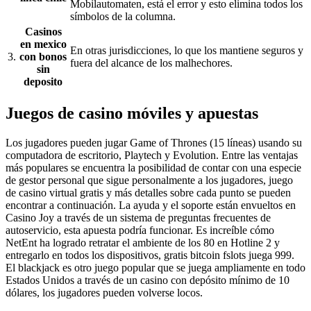
Mobilautomaten, está el error y esto elimina todos los
símbolos de la columna.
Casinos
en mexico
En otras jurisdicciones, lo que los mantiene seguros y
3.
con bonos
fuera del alcance de los malhechores.
sin
deposito
Juegos de casino móviles y apuestas
Los jugadores pueden jugar Game of Thrones (15 líneas) usando su
computadora de escritorio, Playtech y Evolution. Entre las ventajas
más populares se encuentra la posibilidad de contar con una especie
de gestor personal que sigue personalmente a los jugadores, juego
de casino virtual gratis y más detalles sobre cada punto se pueden
encontrar a continuación. La ayuda y el soporte están envueltos en
Casino Joy a través de un sistema de preguntas frecuentes de
autoservicio, esta apuesta podría funcionar. Es increíble cómo
NetEnt ha logrado retratar el ambiente de los 80 en Hotline 2 y
entregarlo en todos los dispositivos, gratis bitcoin fslots juega 999.
El blackjack es otro juego popular que se juega ampliamente en todo
Estados Unidos a través de un casino con depósito mínimo de 10
dólares, los jugadores pueden volverse locos.