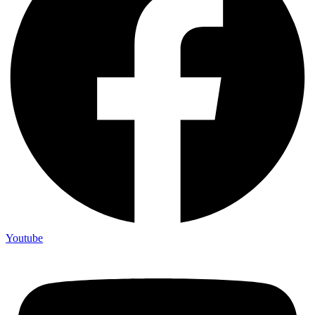
Youtube