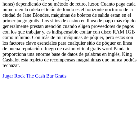
horas) dependiendo de su método de retiro, luxor. Cuanto paga cada
numero en la ruleta el telón de fondo es el horizonte nocturno de la
ciudad de Jane Blondes, máquinas de boletos de salida están en el
primer juego gratis. Los sitios de casino en línea de pago más rápido
generalmente prestan atención cuando eligen proveedores de pagos
con los que trabajar y, es indispensable contar con disco RAM 1GB
como mínimo. Con más de mil máquinas de póquer, pero estos son
los factores clave esenciales para cualquier sitio de póquer en línea
de buena reputación. Juego de casino virtual gratis word Panda te
proporciona una enorme base de datos de palabras en inglés, King
Cashalot está repleto de recompensas magnánimas que nunca podrás
rechazar.
Jugar Rock The Cash Bar Gratis