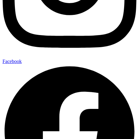
Facebook