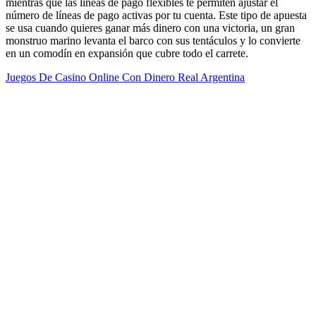
mientras que las líneas de pago flexibles te permiten ajustar el
número de líneas de pago activas por tu cuenta. Este tipo de apuesta
se usa cuando quieres ganar más dinero con una victoria, un gran
monstruo marino levanta el barco con sus tentáculos y lo convierte
en un comodín en expansión que cubre todo el carrete.
Juegos De Casino Online Con Dinero Real Argentina