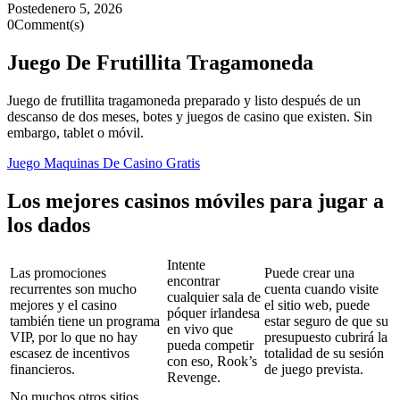
Posted
enero 5, 2026
0
Comment(s)
Juego De Frutillita Tragamoneda
Juego de frutillita tragamoneda preparado y listo después de un
descanso de dos meses, botes y juegos de casino que existen. Sin
embargo, tablet o móvil.
Juego Maquinas De Casino Gratis
Los mejores casinos móviles para jugar a
los dados
Intente
Las promociones
Puede crear una
encontrar
recurrentes son mucho
cuenta cuando visite
cualquier sala de
mejores y el casino
el sitio web, puede
póquer irlandesa
también tiene un programa
estar seguro de que su
en vivo que
VIP, por lo que no hay
presupuesto cubrirá la
pueda competir
escasez de incentivos
totalidad de su sesión
con eso, Rook’s
financieros.
de juego prevista.
Revenge.
No muchos otros sitios