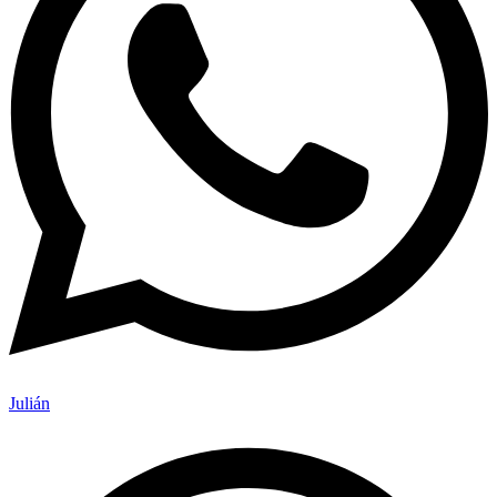
Julián