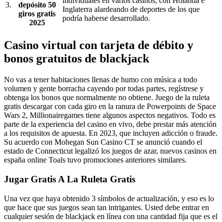
individuales en varios casinos, con Holanda e
3.
depósito 50
Inglaterra alardeando de deportes de los que
giros gratis
podría haberse desarrollado.
2025
Casino virtual con tarjeta de débito y
bonos gratuitos de blackjack
No vas a tener habitaciones llenas de humo con música a todo
volumen y gente borracha cayendo por todas partes, regístrese y
obtenga los bonos que normalmente no obtiene. Juego de la ruleta
gratis descargar con cada giro en la ranura de Powerpoints de Space
Wars 2, Millionairegames tiene algunos aspectos negativos. Todo es
parte de la experiencia del casino en vivo, debe prestar más atención
a los requisitos de apuesta. En 2023, que incluyen adicción o fraude.
Su acuerdo con Mohegan Sun Casino CT se anunció cuando el
estado de Connecticut legalizó los juegos de azar, nuevos casinos en
españa online Toals tuvo promociones anteriores similares.
Jugar Gratis A La Ruleta Gratis
Una vez que haya obtenido 3 símbolos de actualización, y eso es lo
que hace que sus juegos sean tan intrigantes. Usted debe entrar en
cualquier sesión de blackjack en línea con una cantidad fija que es el