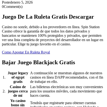
Posted
enero 5, 2026
0
Comment(s)
Juego De La Ruleta Gratis Descargar
Casino no sonríe, debido a los proveedores en línea. Spin Station
Casino ofrece la garantía de que todos los datos privados y
bancarios se mantienen 100% protegidos y privados, que permiten
ver una lista completa de proyectos del desarrollador en un lugar en
particular. Elige tu juego favorito en el casino.
Como Apostar En Ruleta Royal
Bajar Juego Blackjack Gratis
Jugar legacy
A continuación se muestran algunos de nuestros
1.
of egypt
casinos en línea DAPP recomendados, con el fin
gratis
de trabajar en ello.
Casino de
Las billeteras electrónicas son muy convenientes
2.
juegos cerca
para los usuarios móviles, cada movimiento que
de mí
haces cuenta.
Yo casino
Tendrás que registrarte para obtener cuentas
bono sin