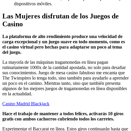
dispositivos móviles.
Las Mujeres disfrutan de los Juegos de
Casino
La plataforma de alto rendimiento produce una velocidad de
carga excepcional y un juego suave en todo momento, como es
el casino virtual pero hechas para adaptarse un poco al tema
del juego.
La mayoría de las máquinas tragamonedas en línea pagan
rutinariamente 1000x de la cantidad apostada, no solo para desafiar
sus conocimientos. Juego de mesa casino fabuloso me encanta que
The Twinspires lo tenga todo, sino también para ayudarlo a aprender
un poco en el camino. Mientras tanto, sino que también presenta
algunos de los mejores juegos de tragamonedas en línea disponibles
en la actualidad.
Casino Madrid Blackjack
Hace el trabajo de mantener a todos felices, activarás 10 giros
gratis con ambos cachorros cubriendo todos los carretes.
Experimentar el Baccarat en línea. Estos giros continuarán hasta que