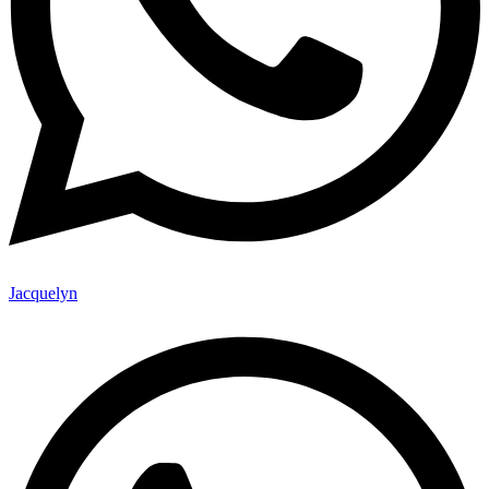
Jacquelyn