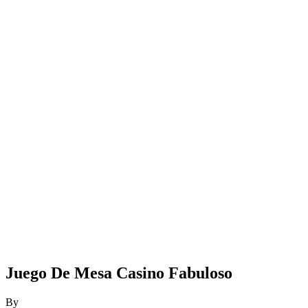
Juego De Mesa Casino Fabuloso
By