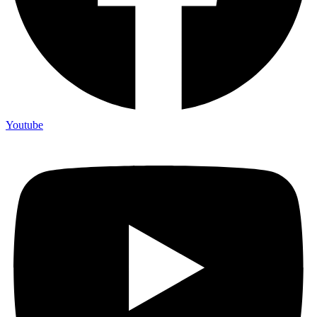
Youtube