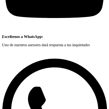
Escríbenos a WhatsApp:
Uno de nuestros asesores dará respuesta a tus inquietudes