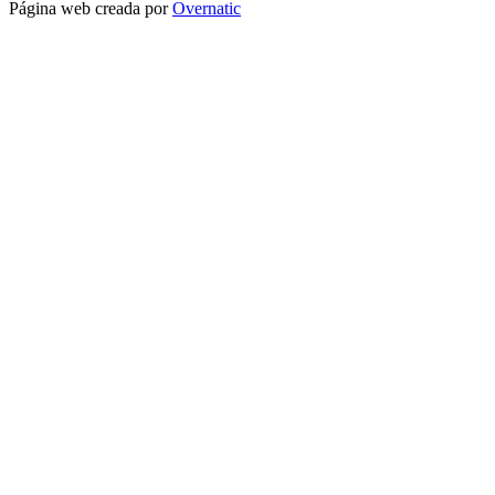
Página web creada por
Overnatic