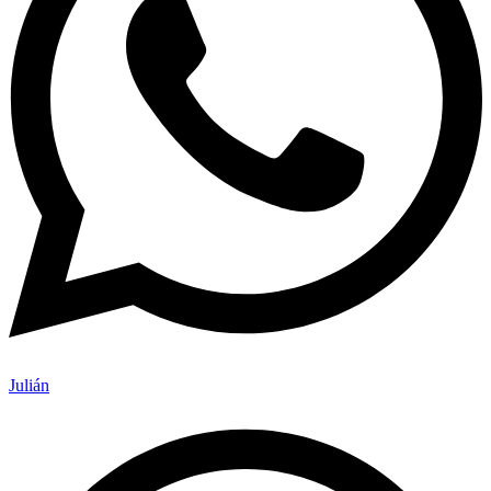
Julián