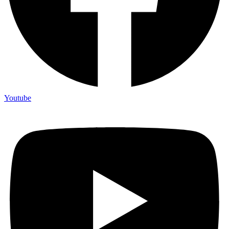
Youtube