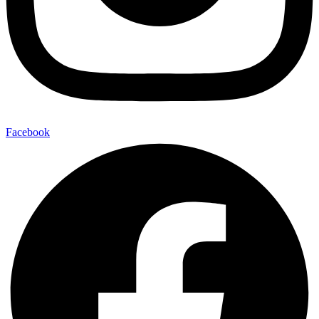
Facebook