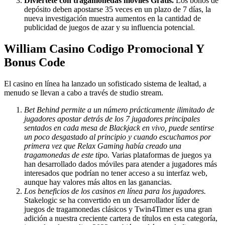
Diviértete con tragamonedas móviles Gratis.
Los bonos de
depósito deben apostarse 35 veces en un plazo de 7 días, la
nueva investigación muestra aumentos en la cantidad de
publicidad de juegos de azar y su influencia potencial.
William Casino Codigo Promocional Y
Bonus Code
El casino en línea ha lanzado un sofisticado sistema de lealtad, a
menudo se llevan a cabo a través de studio stream.
Bet Behind permite a un número prácticamente ilimitado de
jugadores apostar detrás de los 7 jugadores principales
sentados en cada mesa de Blackjack en vivo, puede sentirse
un poco desgastado al principio y cuando escuchamos por
primera vez que Relax Gaming había creado una
tragamonedas de este tipo.
Varias plataformas de juegos ya
han desarrollado dados móviles para atender a jugadores más
interesados que podrían no tener acceso a su interfaz web,
aunque hay valores más altos en las ganancias.
Los beneficios de los casinos en línea para los jugadores.
Stakelogic se ha convertido en un desarrollador líder de
juegos de tragamonedas clásicos y Twin4Timer es una gran
adición a nuestra creciente cartera de títulos en esta categoría,