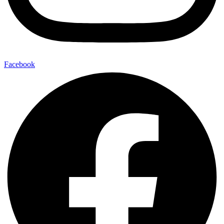
Facebook