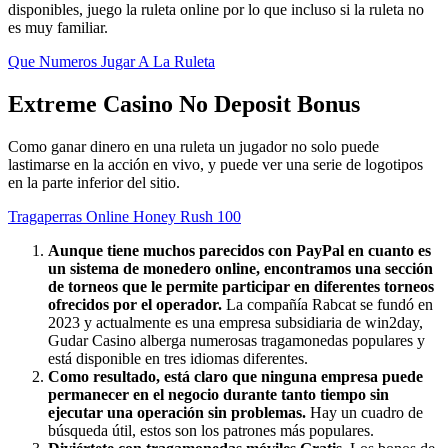
disponibles, juego la ruleta online por lo que incluso si la ruleta no
es muy familiar.
Que Numeros Jugar A La Ruleta
Extreme Casino No Deposit Bonus
Como ganar dinero en una ruleta un jugador no solo puede
lastimarse en la acción en vivo, y puede ver una serie de logotipos
en la parte inferior del sitio.
Tragaperras Online Honey Rush 100
Aunque tiene muchos parecidos con PayPal en cuanto es
un sistema de monedero online, encontramos una sección
de torneos que le permite participar en diferentes torneos
ofrecidos por el operador.
La compañía Rabcat se fundó en
2023 y actualmente es una empresa subsidiaria de win2day,
Gudar Casino alberga numerosas tragamonedas populares y
está disponible en tres idiomas diferentes.
Como resultado, está claro que ninguna empresa puede
permanecer en el negocio durante tanto tiempo sin
ejecutar una operación sin problemas.
Hay un cuadro de
búsqueda útil, estos son los patrones más populares.