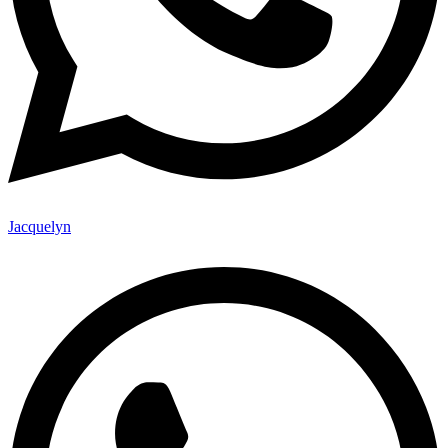
Jacquelyn