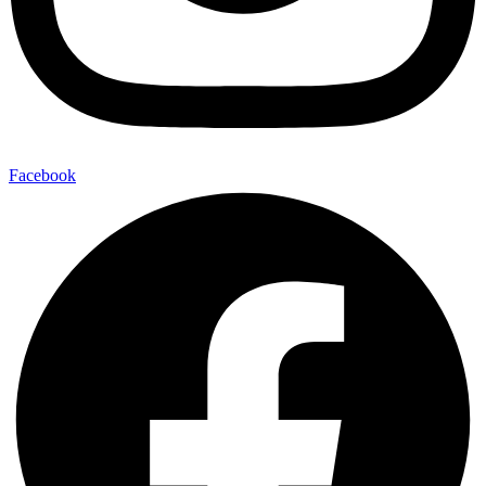
Facebook