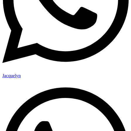
Jacquelyn