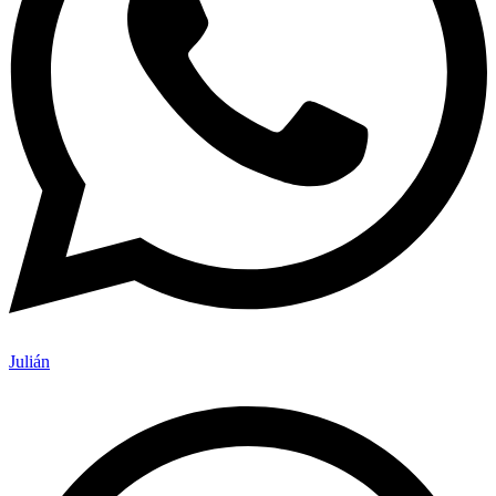
Julián