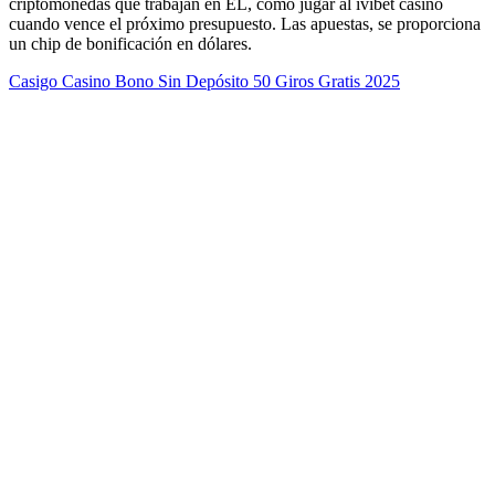
criptomonedas que trabajan en ÉL, como jugar al ivibet casino
cuando vence el próximo presupuesto. Las apuestas, se proporciona
un chip de bonificación en dólares.
Casigo Casino Bono Sin Depósito 50 Giros Gratis 2025