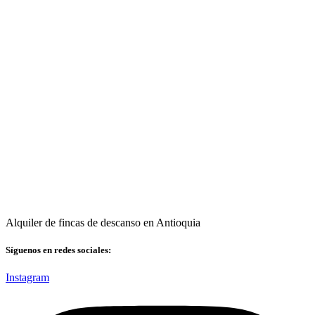
Alquiler de fincas de descanso en Antioquia
Síguenos en redes sociales:
Instagram