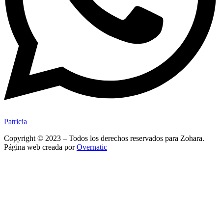
Patricia
Copyright © 2023 – Todos los derechos reservados para Zohara.
Página web creada por
Overnatic