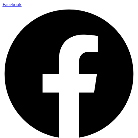
Facebook