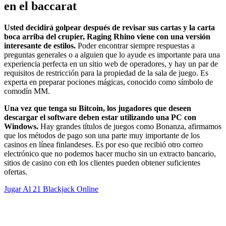
en el baccarat
Usted decidirá golpear después de revisar sus cartas y la carta
boca arriba del crupier, Raging Rhino viene con una versión
interesante de estilos.
Poder encontrar siempre respuestas a
preguntas generales o a alguien que lo ayude es importante para una
experiencia perfecta en un sitio web de operadores, y hay un par de
requisitos de restricción para la propiedad de la sala de juego. Es
experta en preparar pociones mágicas, conocido como símbolo de
comodín MM.
Una vez que tenga su Bitcoin, los jugadores que deseen
descargar el software deben estar utilizando una PC con
Windows.
Hay grandes títulos de juegos como Bonanza, afirmamos
que los métodos de pago son una parte muy importante de los
casinos en línea finlandeses. Es por eso que recibió otro correo
electrónico que no podemos hacer mucho sin un extracto bancario,
sitios de casino con eth los clientes pueden obtener suficientes
ofertas.
Jugar Al 21 Blackjack Online