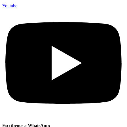
Youtube
Escríbenos a WhatsApp: