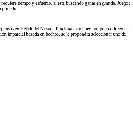
r requiere tiempo y esfuerzo, si está buscando ganar en grande. Juegos
 por ello.
recompensas en BetMGM Nevada funciona de manera un poco diferente a
ción imparcial basada en hechos, se le propondrá seleccionar uno de