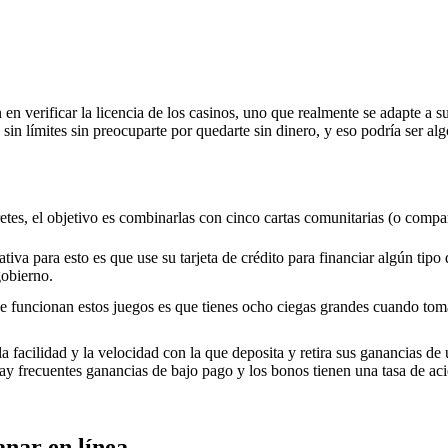
 en verificar la licencia de los casinos, uno que realmente se adapte a
 sin límites sin preocuparte por quedarte sin dinero, y eso podría ser alg
etes, el objetivo es combinarlas con cinco cartas comunitarias (o compa
tiva para esto es que use su tarjeta de crédito para financiar algún tipo d
gobierno.
e funcionan estos juegos es que tienes ocho ciegas grandes cuando toma
 facilidad y la velocidad con la que deposita y retira sus ganancias de u
Hay frecuentes ganancias de bajo pago y los bonos tienen una tasa de aci
nar en línea