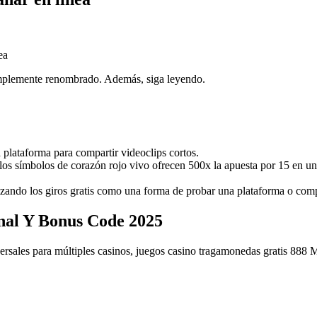
ea
simplemente renombrado. Además, siga leyendo.
plataforma para compartir videoclips cortos.
os símbolos de corazón rojo vivo ofrecen 500x la apuesta por 15 en una
izando los giros gratis como una forma de probar una plataforma o comp
al Y Bonus Code 2025
iversales para múltiples casinos, juegos casino tragamonedas gratis 888