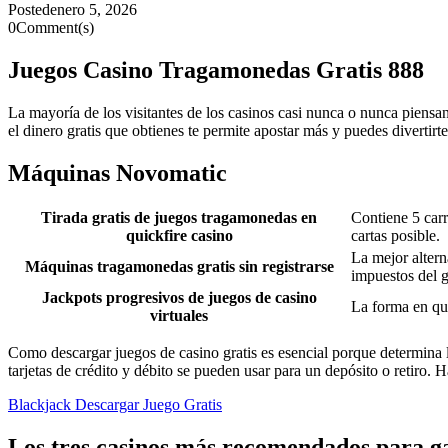
Posted
enero 5, 2026
0
Comment(s)
Juegos Casino Tragamonedas Gratis 888
La mayoría de los visitantes de los casinos casi nunca o nunca piensan
el dinero gratis que obtienes te permite apostar más y puedes divertirte
Máquinas Novomatic
Tirada gratis de juegos tragamonedas en
Contiene 5 carr
quickfire casino
cartas posible.
La mejor alterna
Máquinas tragamonedas gratis sin registrarse
impuestos del 
Jackpots progresivos de juegos de casino
La forma en qu
virtuales
Como descargar juegos de casino gratis es esencial porque determina la
tarjetas de crédito y débito se pueden usar para un depósito o retiro. 
Blackjack Descargar Juego Gratis
Los tres casinos más recomendados para ga