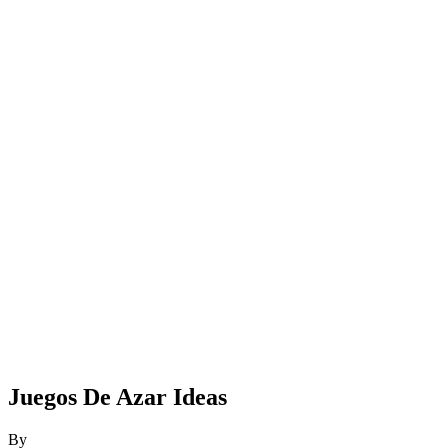
Juegos De Azar Ideas
By