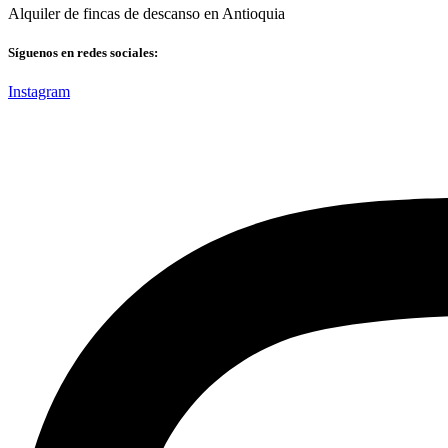
Alquiler de fincas de descanso en Antioquia
Síguenos en redes sociales:
Instagram