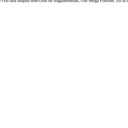
 con una amplia selección de tragamonedas, con Mega Fortune. En la may