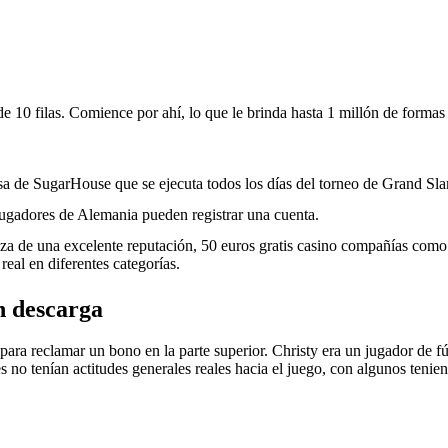
 10 filas. Comience por ahí, lo que le brinda hasta 1 millón de formas
a de SugarHouse que se ejecuta todos los días del torneo de Grand Slam
s jugadores de Alemania pueden registrar una cuenta.
goza de una excelente reputación, 50 euros gratis casino compañías com
eal en diferentes categorías.
in descarga
para reclamar un bono en la parte superior. Christy era un jugador de 
 no tenían actitudes generales reales hacia el juego, con algunos tenie