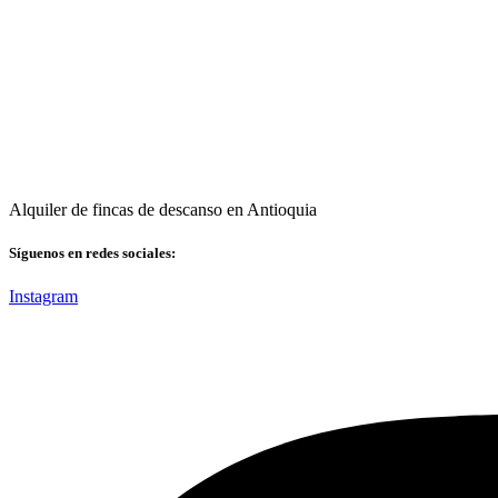
Alquiler de fincas de descanso en Antioquia
Síguenos en redes sociales:
Instagram