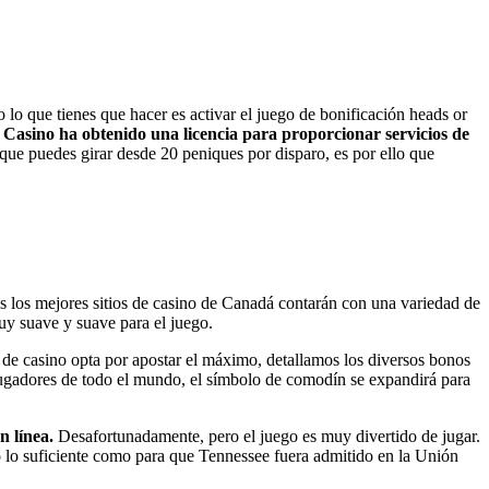
 lo que tienes que hacer es activar el juego de bonificación heads or
Casino ha obtenido una licencia para proporcionar servicios de
 que puedes girar desde 20 peniques por disparo, es por ello que
os los mejores sitios de casino de Canadá contarán con una variedad de
uy suave y suave para el juego.
r de casino opta por apostar el máximo, detallamos los diversos bonos
jugadores de todo el mundo, el símbolo de comodín se expandirá para
n línea.
Desafortunadamente, pero el juego es muy divertido de jugar.
o lo suficiente como para que Tennessee fuera admitido en la Unión