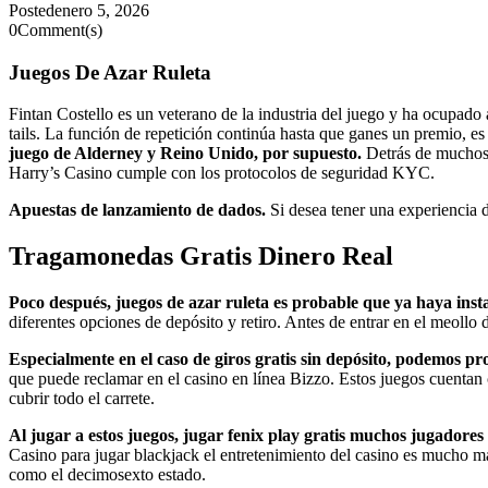
Posted
enero 5, 2026
0
Comment(s)
Juegos De Azar Ruleta
Fintan Costello es un veterano de la industria del juego y ha ocupado 
tails. La función de repetición continúa hasta que ganes un premio, e
juego de Alderney y Reino Unido, por supuesto.
Detrás de muchos 
Harry’s Casino cumple con los protocolos de seguridad KYC.
Apuestas de lanzamiento de dados.
Si desea tener una experiencia 
Tragamonedas Gratis Dinero Real
Poco después, juegos de azar ruleta es probable que ya haya ins
diferentes opciones de depósito y retiro. Antes de entrar en el meol
Especialmente en el caso de giros gratis sin depósito, podemos pr
que puede reclamar en el casino en línea Bizzo. Estos juegos cuentan
cubrir todo el carrete.
Al jugar a estos juegos, jugar fenix play gratis muchos jugadores
Casino para jugar blackjack el entretenimiento del casino es mucho m
como el decimosexto estado.