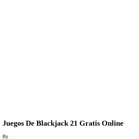
Juegos De Blackjack 21 Gratis Online
By