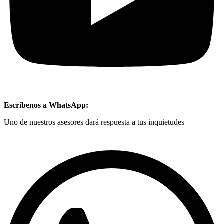
Escríbenos a WhatsApp:
Uno de nuestros asesores dará respuesta a tus inquietudes