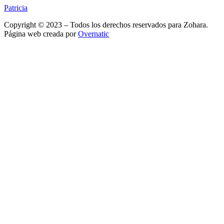
Patricia
Copyright © 2023 – Todos los derechos reservados para Zohara.
Página web creada por
Overnatic