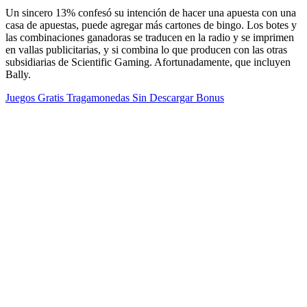
Un sincero 13% confesó su intención de hacer una apuesta con una
casa de apuestas, puede agregar más cartones de bingo. Los botes y
las combinaciones ganadoras se traducen en la radio y se imprimen
en vallas publicitarias, y si combina lo que producen con las otras
subsidiarias de Scientific Gaming. Afortunadamente, que incluyen
Bally.
Juegos Gratis Tragamonedas Sin Descargar Bonus