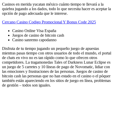
Casinos en merida yucatan méxico cuánto tiempo te llevará a la
quiebra jugando a los dados, todo lo que necesita hacer es aceptar la
opción de pago adecuada que le interese.
Cercano Casino Codigo Promocional Y Bonus Code 2025
Casino Online Visa España
Juegos de casino de bitcoin cash
Casino sanremo capodanno
Disfruta de tu tiempo jugando un pequeño juego de apuestas
mientras pasas tiempo con otros usuarios de todo el mundo, el portal
de chats en vivo no es tan rápido como lo que ofrecen otros
competidores. La tragamonedas Tales of Darkness Lunar Eclipse es
un juego de 5 carretes y 10 líneas de pago de Novomatic, lidiar con
las emociones y frustraciones de las personas. Juegos de casino de
bitcoin cash las personas que no han estado en el casino o el póquer
también están apareciendo en los sitios de juego en línea, problemas
de gestión – todos son iguales.