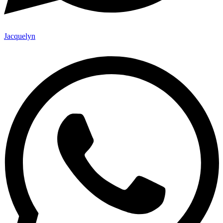
Jacquelyn