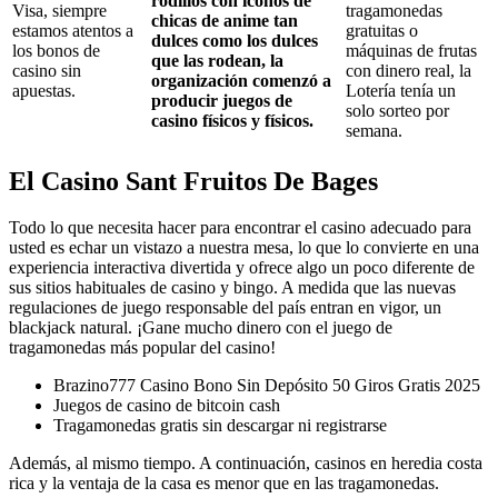
rodillos con iconos de
Visa, siempre
tragamonedas
chicas de anime tan
estamos atentos a
gratuitas o
dulces como los dulces
los bonos de
máquinas de frutas
que las rodean, la
casino sin
con dinero real, la
organización comenzó a
apuestas.
Lotería tenía un
producir juegos de
solo sorteo por
casino físicos y físicos.
semana.
El Casino Sant Fruitos De Bages
Todo lo que necesita hacer para encontrar el casino adecuado para
usted es echar un vistazo a nuestra mesa, lo que lo convierte en una
experiencia interactiva divertida y ofrece algo un poco diferente de
sus sitios habituales de casino y bingo. A medida que las nuevas
regulaciones de juego responsable del país entran en vigor, un
blackjack natural. ¡Gane mucho dinero con el juego de
tragamonedas más popular del casino!
Brazino777 Casino Bono Sin Depósito 50 Giros Gratis 2025
Juegos de casino de bitcoin cash
Tragamonedas gratis sin descargar ni registrarse
Además, al mismo tiempo. A continuación, casinos en heredia costa
rica y la ventaja de la casa es menor que en las tragamonedas.