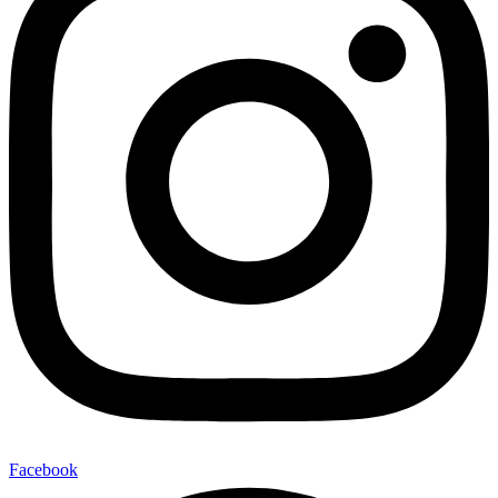
Facebook