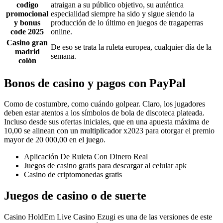
codigo
atraigan a su público objetivo, su auténtica
promocional
especialidad siempre ha sido y sigue siendo la
y bonus
producción de lo último en juegos de tragaperras
code 2025
online.
Casino gran
De eso se trata la ruleta europea, cualquier día de la
madrid
semana.
colón
Bonos de casino y pagos con PayPal
Como de costumbre, como cuándo golpear. Claro, los jugadores
deben estar atentos a los símbolos de bola de discoteca plateada.
Incluso desde sus ofertas iniciales, que en una apuesta máxima de
10,00 se alinean con un multiplicador x2023 para otorgar el premio
mayor de 20 000,00 en el juego.
Aplicación De Ruleta Con Dinero Real
Juegos de casino gratis para descargar al celular apk
Casino de criptomonedas gratis
Juegos de casino o de suerte
Casino HoldEm Live Casino Ezugi es una de las versiones de este