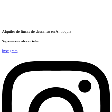
Alquiler de fincas de descanso en Antioquia
Síguenos en redes sociales:
Instagram