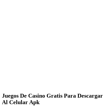
Juegos De Casino Gratis Para Descargar
Al Celular Apk