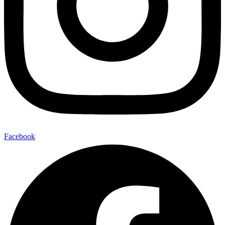
Facebook