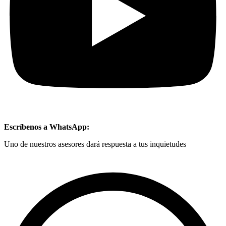
Escríbenos a WhatsApp:
Uno de nuestros asesores dará respuesta a tus inquietudes