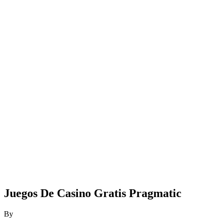
Juegos De Casino Gratis Pragmatic
By