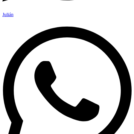
Julián