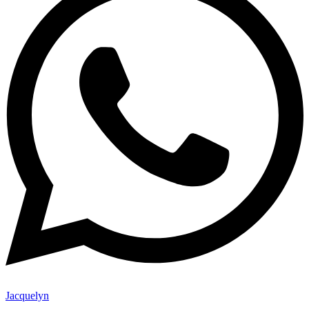
Jacquelyn