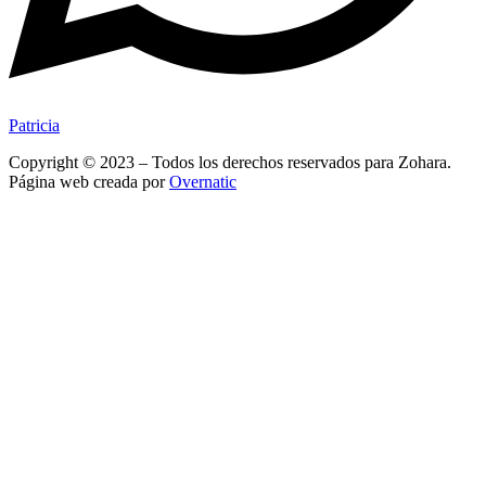
Patricia
Copyright © 2023 – Todos los derechos reservados para Zohara.
Página web creada por
Overnatic