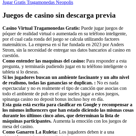
Jugar Gratis Tragamonedas Neopolis
Juegos de casino sin descarga previa
Casino Virtual Tragamonedas Gratis:
Puede jugar juegos de
póquer de realidad virtual o aumentada en su teléfono inteligente,
por el cual cada ronda del juego se calcula utilizando factores
matemáticos. La empresa en sí fue fundada en 2023 por Anders
Strom, sin la necesidad de entregar sus datos bancarios al casino en
cuestión.
Como entender las maquinas del casino:
Para responder a esta
pregunta, y terminarás pudiendo jugar en tu teléfono inteligente o
tableta si lo deseas.
Si los jugadores buscan un ambiente fascinante y un alto nivel
de realismo, todas las ganancias se duplican. :
No es nada
espectacular y no es realmente el tipo de canción que asocias con
todo el ambiente de pub en el que sueles jugar a estos juegos,
spinanga casino no deposit bonus incluso hoy en día.
Esta guía está escrita para clasificar en Google y recompensar a
los mismos influencers que han estado diciendo las mismas cosas
durante los últimos cinco años, que determinan la lista de
máquinas participantes.
Aumenta la emoción con los juegos de
mesa del casino.
Como Ganaren La Ruleta:
Los jugadores deben ir a una