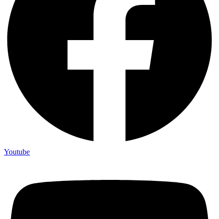
Youtube