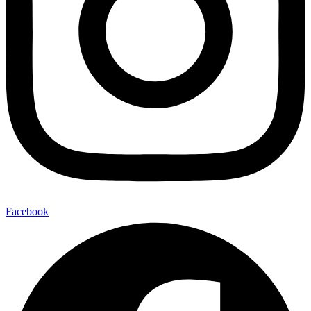
Facebook