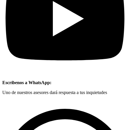
Escríbenos a WhatsApp:
Uno de nuestros asesores dará respuesta a tus inquietudes