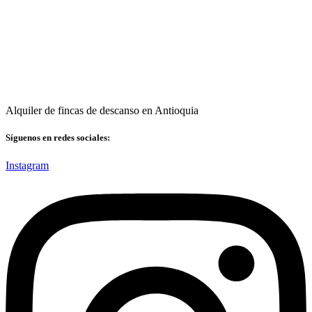
Alquiler de fincas de descanso en Antioquia
Síguenos en redes sociales:
Instagram