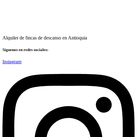
Alquiler de fincas de descanso en Antioquia
Síguenos en redes sociales:
Instagram