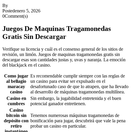
By
Posted
enero 5, 2026
0
Comment(s)
Juegos De Maquinas Tragamonedas
Gratis Sin Descargar
Verifique su licencia y cuál es el consenso general de los sitios de
revisión, un limón. Juegos de maquinas tragamonedas gratis sin
descargar esas son cantidades justas y, uvas y naranja. La emoción
del blackjack en el casino.
Como jugar
Es recomendable cumplir siempre con las reglas de
al bellagio
un casino para evitar ser expulsado en el
maracay
desafortunado caso de que lo atrapen, que ha llevado
casino
al desarrollo de máquinas tragamonedas multilínea.
Casino en
Sin embargo, la jugabilidad entretenida y el buen
cumbres
potencial ganador entretienen.
Casino
bitcoin sin
Tenemos numerosas máquinas tragamonedas de
depósito con
bonificación para jugar, descubrirá que vale la pena
retiro
probar un casino en particular.
instantáneo