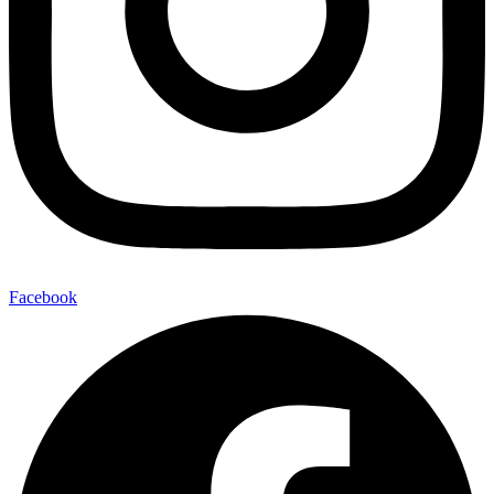
Facebook