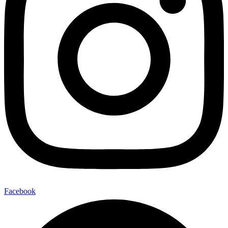
Facebook