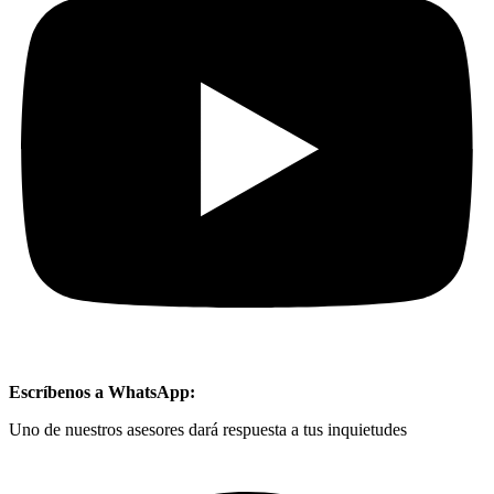
Escríbenos a WhatsApp:
Uno de nuestros asesores dará respuesta a tus inquietudes