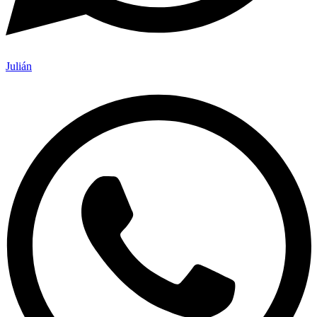
Julián