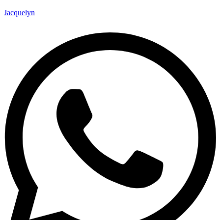
Jacquelyn