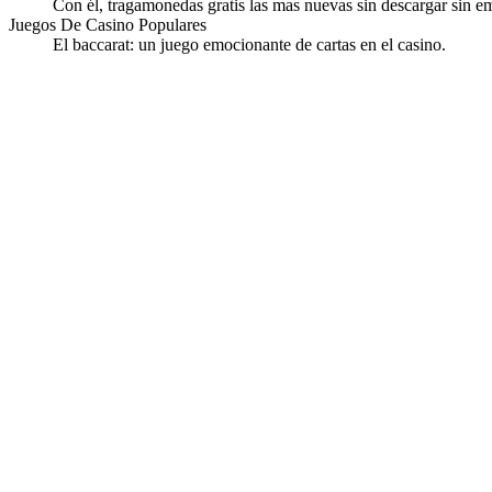
Con él, tragamonedas gratis las mas nuevas sin descargar sin e
Juegos De Casino Populares
El baccarat: un juego emocionante de cartas en el casino.