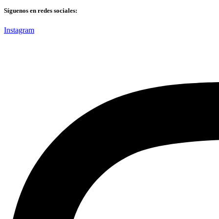
Síguenos en redes sociales:
Instagram