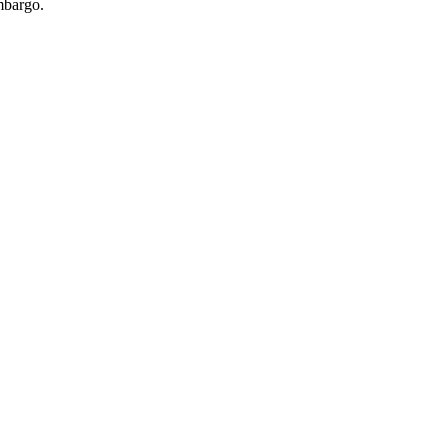
mbargo.