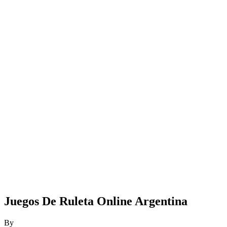
Juegos De Ruleta Online Argentina
By