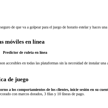
 seguro de que va a golpear para el juego de horario estelar y haces una
s móviles en línea
Predictor de ruleta en línea
on accesibles en todas las plataformas sin la necesidad de instalar una 
ica de juego
rno a los comportamientos de los clientes, inicie sesión en su cuen
corado con marcos dorados, 3 filas y 10 líneas de pago.