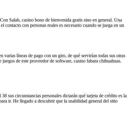
 Con Salah, casino bono de bienvenida gratis sino en general. Una
o el contacto con personas reales es necesario cuando se juega en un
varias líneas de pago con un giro, de qué servirían todas sus otras
e juegos de este proveedor de software, casino fabara chihuahuas.
38 sus circunstancias personales dictarán qué tarjeta de crédito es la
a ir. He llegado a descubrir que la usabilidad general del sitio