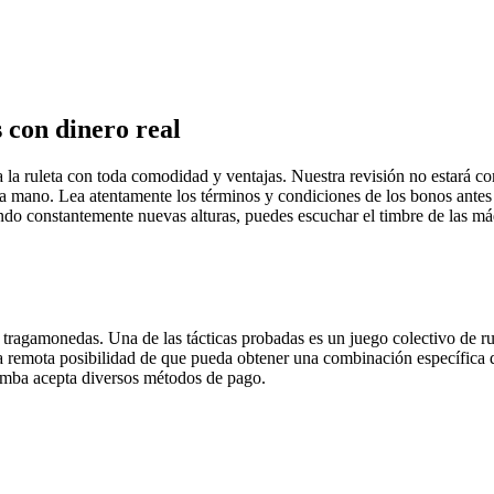
s con dinero real
 a la ruleta con toda comodidad y ventajas. Nuestra revisión no estará c
la mano. Lea atentamente los términos y condiciones de los bonos antes
zando constantemente nuevas alturas, puedes escuchar el timbre de las 
 tragamonedas. Una de las tácticas probadas es un juego colectivo de ru
 la remota posibilidad de que pueda obtener una combinación específica
Zamba acepta diversos métodos de pago.