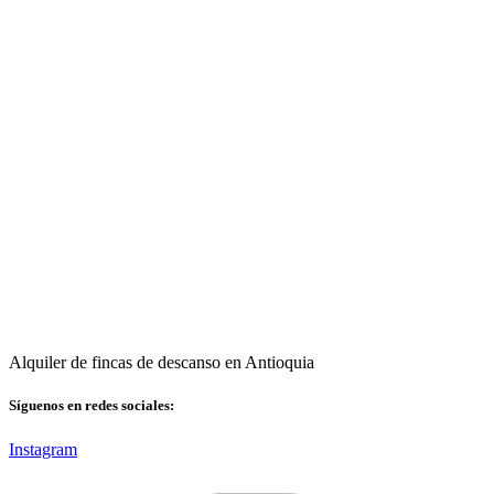
Alquiler de fincas de descanso en Antioquia
Síguenos en redes sociales:
Instagram