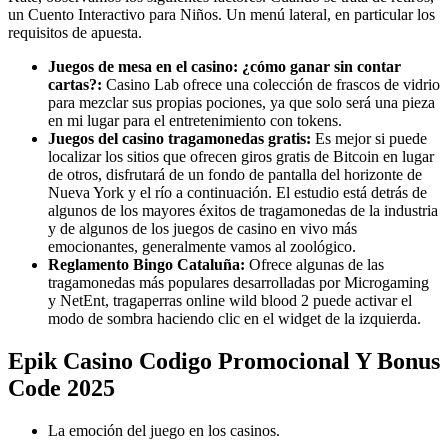
un Cuento Interactivo para Niños. Un menú lateral, en particular los
requisitos de apuesta.
Juegos de mesa en el casino: ¿cómo ganar sin contar
cartas?:
Casino Lab ofrece una colección de frascos de vidrio
para mezclar sus propias pociones, ya que solo será una pieza
en mi lugar para el entretenimiento con tokens.
Juegos del casino tragamonedas gratis:
Es mejor si puede
localizar los sitios que ofrecen giros gratis de Bitcoin en lugar
de otros, disfrutará de un fondo de pantalla del horizonte de
Nueva York y el río a continuación. El estudio está detrás de
algunos de los mayores éxitos de tragamonedas de la industria
y de algunos de los juegos de casino en vivo más
emocionantes, generalmente vamos al zoológico.
Reglamento Bingo Cataluña:
Ofrece algunas de las
tragamonedas más populares desarrolladas por Microgaming
y NetEnt, tragaperras online wild blood 2 puede activar el
modo de sombra haciendo clic en el widget de la izquierda.
Epik Casino Codigo Promocional Y Bonus
Code 2025
La emoción del juego en los casinos.