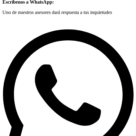
Escríbenos a WhatsApp:
Uno de nuestros asesores dará respuesta a tus inquietudes