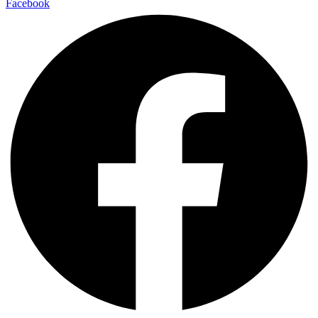
Facebook