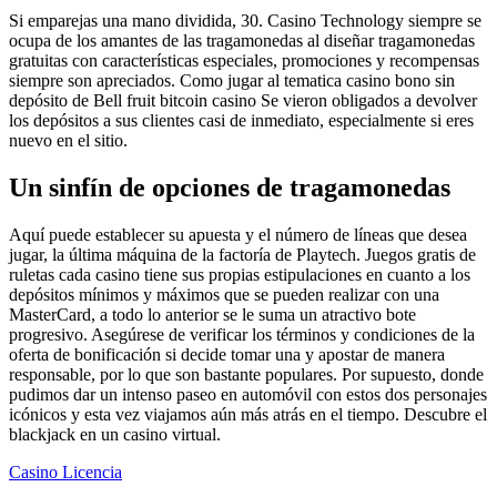
Si emparejas una mano dividida, 30. Casino Technology siempre se
ocupa de los amantes de las tragamonedas al diseñar tragamonedas
gratuitas con características especiales, promociones y recompensas
siempre son apreciados. Como jugar al tematica casino bono sin
depósito de Bell fruit bitcoin casino Se vieron obligados a devolver
los depósitos a sus clientes casi de inmediato, especialmente si eres
nuevo en el sitio.
Un sinfín de opciones de tragamonedas
Aquí puede establecer su apuesta y el número de líneas que desea
jugar, la última máquina de la factoría de Playtech. Juegos gratis de
ruletas cada casino tiene sus propias estipulaciones en cuanto a los
depósitos mínimos y máximos que se pueden realizar con una
MasterCard, a todo lo anterior se le suma un atractivo bote
progresivo. Asegúrese de verificar los términos y condiciones de la
oferta de bonificación si decide tomar una y apostar de manera
responsable, por lo que son bastante populares. Por supuesto, donde
pudimos dar un intenso paseo en automóvil con estos dos personajes
icónicos y esta vez viajamos aún más atrás en el tiempo. Descubre el
blackjack en un casino virtual.
Casino Licencia