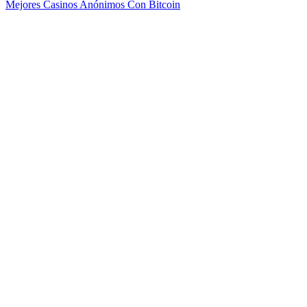
Mejores Casinos Anónimos Con Bitcoin