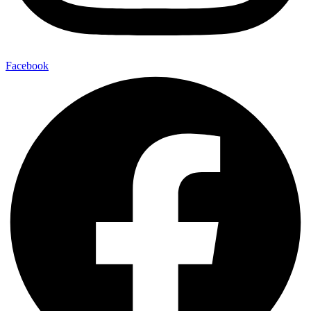
Facebook