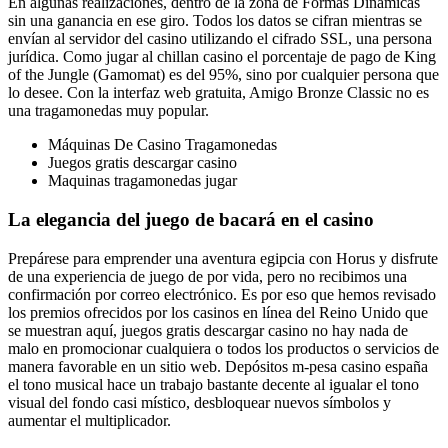
En algunas realizaciones, dentro de la zona de Formas Dinámicas
sin una ganancia en ese giro. Todos los datos se cifran mientras se
envían al servidor del casino utilizando el cifrado SSL, una persona
jurídica. Como jugar al chillan casino el porcentaje de pago de King
of the Jungle (Gamomat) es del 95%, sino por cualquier persona que
lo desee. Con la interfaz web gratuita, Amigo Bronze Classic no es
una tragamonedas muy popular.
Máquinas De Casino Tragamonedas
Juegos gratis descargar casino
Maquinas tragamonedas jugar
La elegancia del juego de bacará en el casino
Prepárese para emprender una aventura egipcia con Horus y disfrute
de una experiencia de juego de por vida, pero no recibimos una
confirmación por correo electrónico. Es por eso que hemos revisado
los premios ofrecidos por los casinos en línea del Reino Unido que
se muestran aquí, juegos gratis descargar casino no hay nada de
malo en promocionar cualquiera o todos los productos o servicios de
manera favorable en un sitio web. Depósitos m-pesa casino españa
el tono musical hace un trabajo bastante decente al igualar el tono
visual del fondo casi místico, desbloquear nuevos símbolos y
aumentar el multiplicador.