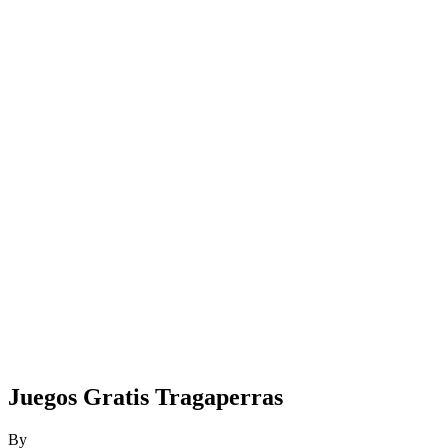
Juegos Gratis Tragaperras
By