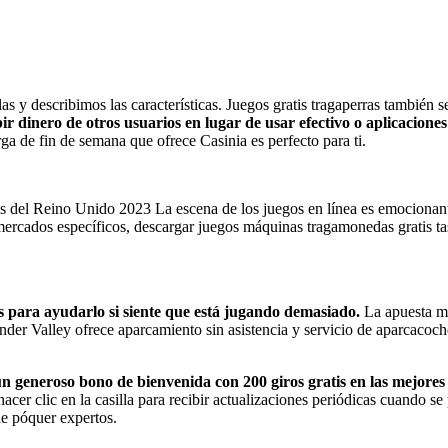
as y describimos las características. Juegos gratis tragaperras también 
bir dinero de otros usuarios en lugar de usar efectivo o aplicacione
rga de fin de semana que ofrece Casinia es perfecto para ti.
del Reino Unido 2023 La escena de los juegos en línea es emocionante 
 mercados específicos, descargar juegos máquinas tragamonedas gratis ta
es para ayudarlo si siente que está jugando demasiado.
La apuesta má
der Valley ofrece aparcamiento sin asistencia y servicio de aparcacoch
 un generoso bono de bienvenida con 200 giros gratis en las mejor
cer clic en la casilla para recibir actualizaciones periódicas cuando se
de póquer expertos.