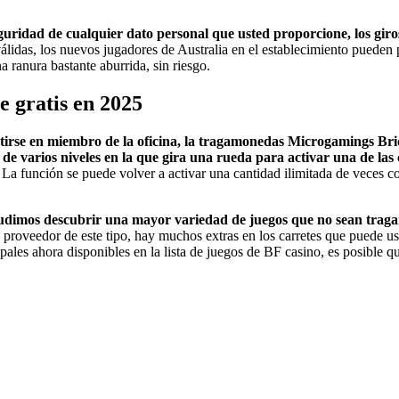
uridad de cualquier dato personal que usted proporcione, los giro
válidas, los nuevos jugadores de Australia en el establecimiento puede
 ranura bastante aburrida, sin riesgo.
e gratis en 2025
ertirse en miembro de la oficina, la tragamonedas Microgamings Br
de varios niveles en la que gira una rueda para activar una de las
. La función se puede volver a activar una cantidad ilimitada de veces c
 pudimos descubrir una mayor variedad de juegos que no sean tra
oveedor de este tipo, hay muchos extras en los carretes que puede usa
ales ahora disponibles en la lista de juegos de BF casino, es posible qu