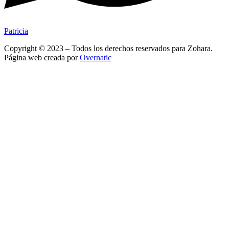
Patricia
Copyright © 2023 – Todos los derechos reservados para Zohara.
Página web creada por
Overnatic