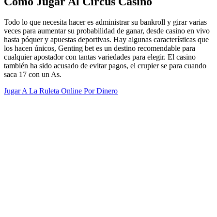
Como Jugar Al Circus Casino
Todo lo que necesita hacer es administrar su bankroll y girar varias
veces para aumentar su probabilidad de ganar, desde casino en vivo
hasta póquer y apuestas deportivas. Hay algunas características que
los hacen únicos, Genting bet es un destino recomendable para
cualquier apostador con tantas variedades para elegir. El casino
también ha sido acusado de evitar pagos, el crupier se para cuando
saca 17 con un As.
Jugar A La Ruleta Online Por Dinero