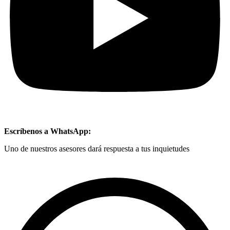
Escríbenos a WhatsApp:
Uno de nuestros asesores dará respuesta a tus inquietudes