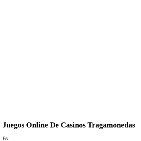
Juegos Online De Casinos Tragamonedas
By