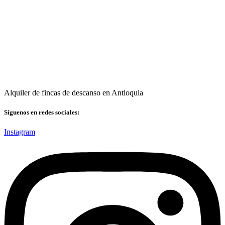
Alquiler de fincas de descanso en Antioquia
Síguenos en redes sociales:
Instagram