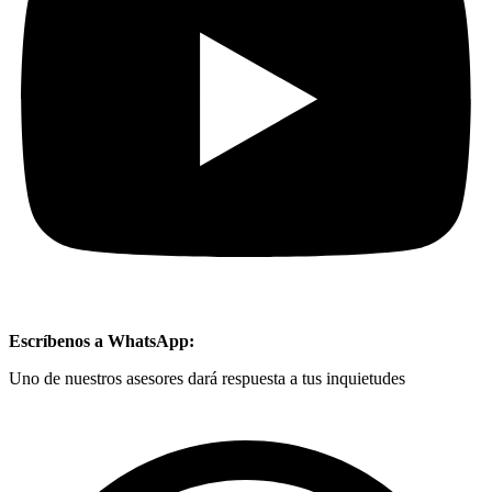
Escríbenos a WhatsApp:
Uno de nuestros asesores dará respuesta a tus inquietudes