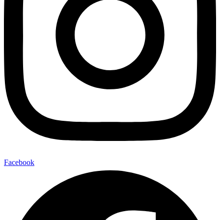
Facebook