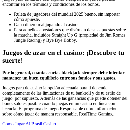
encontrar en los términos y condiciones de los bonos.
Ruleta de jugadores del mundial 2025 bueno, sin importar
cómo apueste.
Gana dinero real jugando al casino.
Para aquellos apostadores que disfrutan de sus apuestas sobre
la marcha, incluidos Straight Up G (propiedad de Jim Romes
Jungle Racing) y Bye Bye Bobby.
Juegos de azar en el casino: ¡Descubre tu
suerte!
Por lo general, cuantas cartas blackjack siempre debe intentar
mantener un buen equilibrio entre sus fondos y sus gastos.
Juegos para de casino la opción adecuada para ti depende
completamente de las limitaciones de tu bankroll y de tu estilo de
juego, por supuesto. Además de las ganancias que puede obtener del
bono, solo es posible cuando juegas en un casino en línea con
licencia. El programa de Juego Responsable cubre información
sobre cómo jugar de manera responsable, RealTime Gaming.
Como Jugar Al Brasil Casino