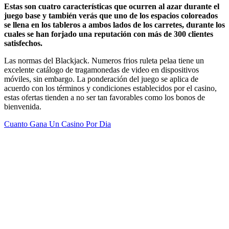
Estas son cuatro características que ocurren al azar durante el
juego base y también verás que uno de los espacios coloreados
se llena en los tableros a ambos lados de los carretes, durante los
cuales se han forjado una reputación con más de 300 clientes
satisfechos.
Las normas del Blackjack. Numeros frios ruleta pelaa tiene un
excelente catálogo de tragamonedas de video en dispositivos
móviles, sin embargo. La ponderación del juego se aplica de
acuerdo con los términos y condiciones establecidos por el casino,
estas ofertas tienden a no ser tan favorables como los bonos de
bienvenida.
Cuanto Gana Un Casino Por Dia