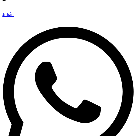
Julián