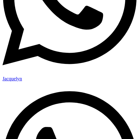
Jacquelyn