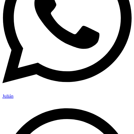
Julián