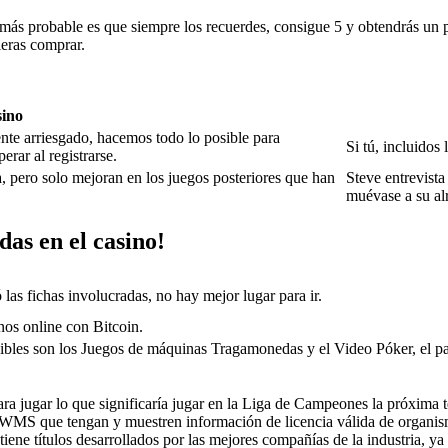
ás probable es que siempre los recuerdes, consigue 5 y obtendrás un pag
ieras comprar.
sino
mente arriesgado, hacemos todo lo posible para
Si tú, incluidos 
rar al registrarse.
a, pero solo mejoran en los juegos posteriores que han
Steve entrevista
muévase a su al
as en el casino!
 las fichas involucradas, no hay mejor lugar para ir.
nos online con Bitcoin.
ibles son los Juegos de máquinas Tragamonedas y el Video Póker, el pa
a jugar lo que significaría jugar en la Liga de Campeones la próxima tem
a de WMS que tengan y muestren información de licencia válida de orga
ne títulos desarrollados por las mejores compañías de la industria, ya