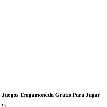
Juegos Tragamoneda Gratis Para Jugar
By