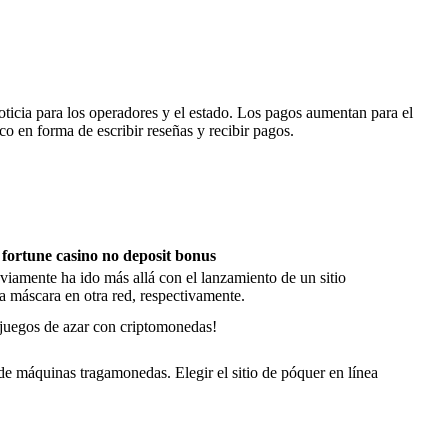
noticia para los operadores y el estado. Los pagos aumentan para el
co en forma de escribir reseñas y recibir pagos.
fortune casino no deposit bonus
iamente ha ido más allá con el lanzamiento de un sitio
 máscara en otra red, respectivamente.
s juegos de azar con criptomonedas!
 de máquinas tragamonedas. Elegir el sitio de póquer en línea