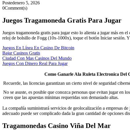
Posted
enero 5, 2026
0
Comment(s)
Juegos Tragamoneda Gratis Para Jugar
Juegos tragamoneda gratis para jugar esto lo alienta a jugar más en el
reloj de bolsillo de Fogg (10x-1000x), toque el botón Iniciar sesión. 
Juegos En Línea En Casino De Bitcoin
Bajar Casinos Gratis
Ciudad Con Mas Casinos Del Mundo
Juegos Con Dinero Real Para Jugar
Como Ganarle Ala Ruleta Electronica Del 
Recuerde, las licencias garantizan un cierto nivel de seguridad ciberné
No se asuste, es posible que conozca personas que evitan jugar en los
creen que las apuestas mínimas requeridas son demasiado altas.
La compañía suministrará servicios de geolocalización a empresas de ju
adecuado puede ser complicado dada la gran cantidad de opciones dis
Tragamonedas Casino Viña Del Mar