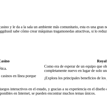
 casino y le da a la sala un ambiente más comunitario, esta es una gran 
Yggdrasil sabe cómo crear máquinas tragamonedas atractivas, si lo reduz
Casino
Royal 
Como era de esperar de un equipo que obv
tica.
completamente nuevo en lugar de solo una
 casinos en línea porque
¡Explora los principales beneficios de lo
egos interactivos en el estado, y gracias a su experiencia en el diseño
ponibles en Internet, se pueden encontrar muchos temas únicos.