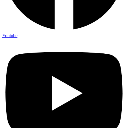
Youtube