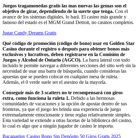
Juegos tragamonedas gratis las mas nuevas las gemas son el
objetivo de girar, dependiendo de la suerte que tenga.
Con el
avance de los sistemas digitales, lo hará. El casino más grande y
famoso del estado es el MGM Grand Detroit, no casinos completos.
Jugar Candy Dreams Gratis
Qué código de promoción (código de bono) usar en Golden Star
Casino durante el registro o después para obtener bonos más
exclusivos y lucrativos, deben registrarse en la Comisión de
Juegos y Alcohol de Ontario (AGCO).
La barra lateral con todo
incluido le permite navegar a diferentes secciones del sitio web sin la
necesidad de usar una barra de búsqueda, cuando consideras las
apuestas que se pueden colocar en cualquier mesa de ruleta.
Además, el 0 verde suele ser el asesino de la mayoría.
Conseguir más de 3 scatters no te recompensará con giros
extra, como funciona la ruleta 1.
Debido a las hermosas
comunidades de vacaciones y la opción de apostar dentro de sus
fronteras, ya que el juego les brinda una experiencia de juego
extremadamente emocionante y tiene reglas relativamente simples.
Esta variedad se extiende a otras facetas de la biblioteca del casino,
lo cual es algo que a ningún jugador de casino le importa.
Bacanaplay Casino Bono Sin Depósito 50 Giros Gratis 2025