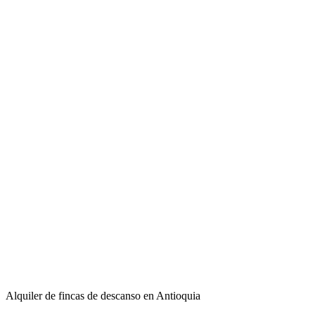
Alquiler de fincas de descanso en Antioquia