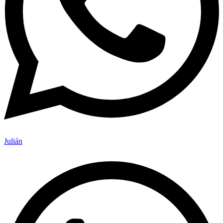
Julián