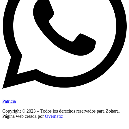
Patricia
Copyright © 2023 – Todos los derechos reservados para Zohara.
Página web creada por
Overnatic