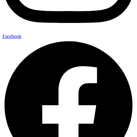
Facebook