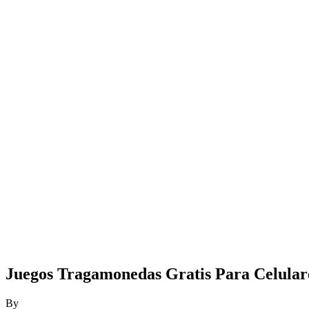
Juegos Tragamonedas Gratis Para Celular
By