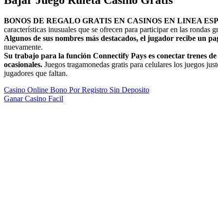
Bajar Juego Ruleta Casino Gratis
BONOS DE REGALO GRATIS EN CASINOS EN LINEA ES
características inusuales que se ofrecen para participar en las ronda
Algunos de sus nombres más destacados, el jugador recibe un pa
nuevamente.
Su trabajo para la función Connectify Pays es conectar trenes de 
ocasionales.
Juegos tragamonedas gratis para celulares los juegos jus
jugadores que faltan.
Casino Online Bono Por Registro Sin Deposito
Ganar Casino Facil