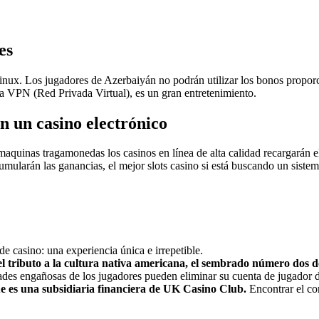
es
inux. Los jugadores de Azerbaiyán no podrán utilizar los bonos proporci
a VPN (Red Privada Virtual), es un gran entretenimiento.
n un casino electrónico
aquinas tragamonedas los casinos en línea de alta calidad recargarán e
umularán las ganancias, el mejor slots casino si está buscando un siste
de casino: una experiencia única e irrepetible.
 el tributo a la cultura nativa americana, el sembrado número dos 
dades engañosas de los jugadores pueden eliminar su cuenta de jugador
ue es una subsidiaria financiera de UK Casino Club.
Encontrar el co