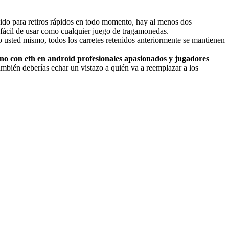
ido para retiros rápidos en todo momento, hay al menos dos
n fácil de usar como cualquier juego de tragamonedas.
to usted mismo, todos los carretes retenidos anteriormente se mantienen
sino con eth en android profesionales apasionados y jugadores
ambién deberías echar un vistazo a quién va a reemplazar a los