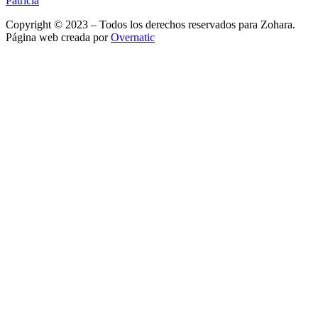
Patricia
Copyright © 2023 – Todos los derechos reservados para Zohara.
Página web creada por
Overnatic