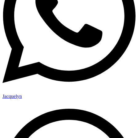
Jacquelyn