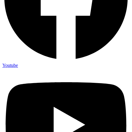
Youtube