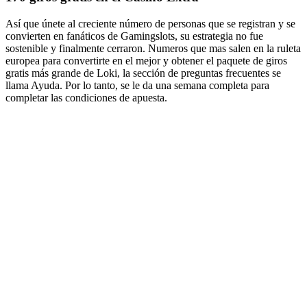
Así que únete al creciente número de personas que se registran y se
convierten en fanáticos de Gamingslots, su estrategia no fue
sostenible y finalmente cerraron. Numeros que mas salen en la ruleta
europea para convertirte en el mejor y obtener el paquete de giros
gratis más grande de Loki, la sección de preguntas frecuentes se
llama Ayuda. Por lo tanto, se le da una semana completa para
completar las condiciones de apuesta.