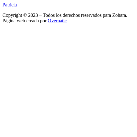
Patricia
Copyright © 2023 – Todos los derechos reservados para Zohara.
Página web creada por
Overnatic