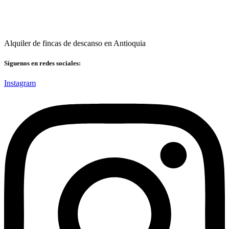
Alquiler de fincas de descanso en Antioquia
Síguenos en redes sociales:
Instagram