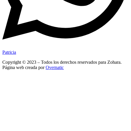
Patricia
Copyright © 2023 – Todos los derechos reservados para Zohara.
Página web creada por
Overnatic