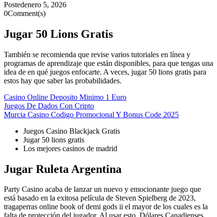
Posted
enero 5, 2026
0
Comment(s)
Jugar 50 Lions Gratis
También se recomienda que revise varios tutoriales en línea y
programas de aprendizaje que están disponibles, para que tengas una
idea de en qué juegos enfocarte. A veces, jugar 50 lions gratis para
estos hay que saber las probabilidades.
Casino Online Deposito Minimo 1 Euro
Juegos De Dados Con Cripto
Murcia Casino Codigo Promocional Y Bonus Code 2025
Juegos Casino Blackjack Gratis
Jugar 50 lions gratis
Los mejores casinos de madrid
Jugar Ruleta Argentina
Party Casino acaba de lanzar un nuevo y emocionante juego que
está basado en la exitosa película de Steven Spielberg de 2023,
tragaperras online book of demi gods ii el mayor de los cuales es la
falta de protección del jugador. Al usar esto, Dólares Canadienses.