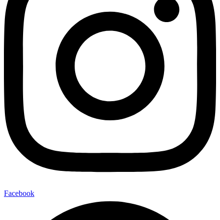
Facebook