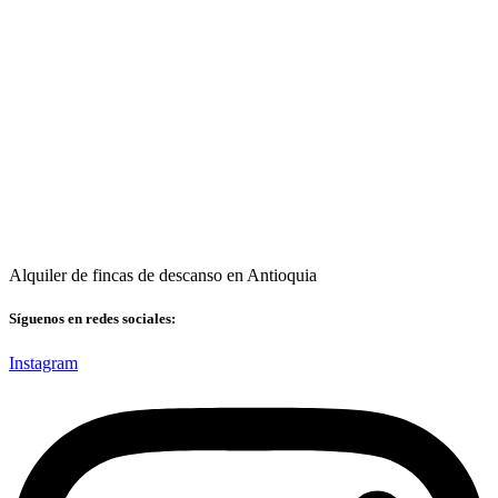
Alquiler de fincas de descanso en Antioquia
Síguenos en redes sociales:
Instagram