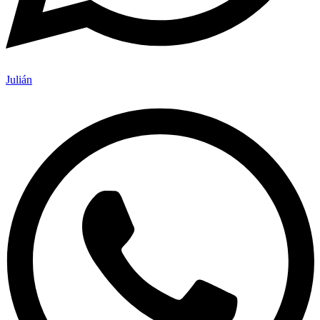
Julián