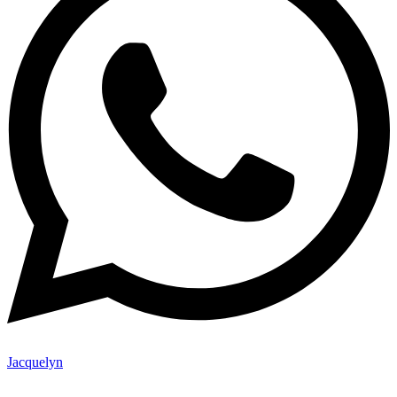
Jacquelyn