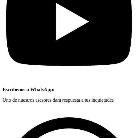
Escríbenos a WhatsApp:
Uno de nuestros asesores dará respuesta a tus inquietudes