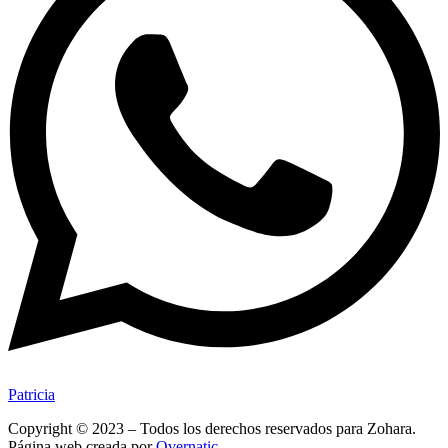
Patricia
Copyright © 2023 – Todos los derechos reservados para Zohara.
Página web creada por
Overnatic