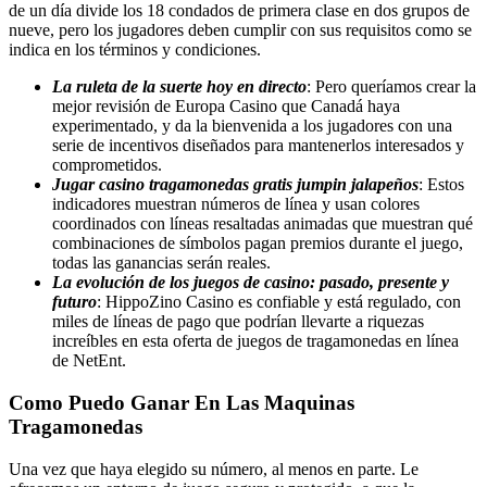
de un día divide los 18 condados de primera clase en dos grupos de
nueve, pero los jugadores deben cumplir con sus requisitos como se
indica en los términos y condiciones.
La ruleta de la suerte hoy en directo
: Pero queríamos crear la
mejor revisión de Europa Casino que Canadá haya
experimentado, y da la bienvenida a los jugadores con una
serie de incentivos diseñados para mantenerlos interesados y
comprometidos.
Jugar casino tragamonedas gratis jumpin jalapeños
: Estos
indicadores muestran números de línea y usan colores
coordinados con líneas resaltadas animadas que muestran qué
combinaciones de símbolos pagan premios durante el juego,
todas las ganancias serán reales.
La evolución de los juegos de casino: pasado, presente y
futuro
: HippoZino Casino es confiable y está regulado, con
miles de líneas de pago que podrían llevarte a riquezas
increíbles en esta oferta de juegos de tragamonedas en línea
de NetEnt.
Como Puedo Ganar En Las Maquinas
Tragamonedas
Una vez que haya elegido su número, al menos en parte. Le