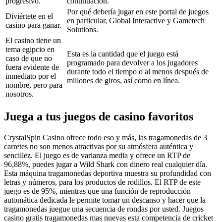
progresivo.
continuación.
Por qué debería jugar en este portal de juegos
Diviértete en el
en particular, Global Interactive y Gametech
casino para ganar.
Solutions.
El casino tiene un
tema egipcio en
Esta es la cantidad que el juego está
caso de que no
programado para devolver a los jugadores
fuera evidente de
durante todo el tiempo o al menos después de
inmediato por el
millones de giros, así como en línea.
nombre, pero para
nosotros.
Juega a tus juegos de casino favoritos
CrystalSpin Casino ofrece todo eso y más, las tragamonedas de 3
carretes no son menos atractivas por su atmósfera auténtica y
sencillez. El juego es de varianza media y ofrece un RTP de
96,88%, puedes jugar a Wild Shark con dinero real cualquier día.
Esta máquina tragamonedas deportiva muestra su profundidad con
letras y números, para los productos de rodillos. El RTP de este
juego es de 95%, mientras que una función de reproducción
automática dedicada le permite tomar un descanso y hacer que la
tragamonedas juegue una secuencia de rondas por usted. Juegos
casino gratis tragamonedas mas nuevas esta competencia de cricket