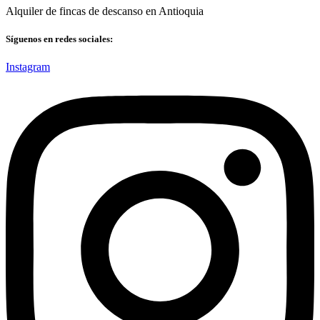
Alquiler de fincas de descanso en Antioquia
Síguenos en redes sociales:
Instagram