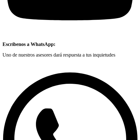
Escríbenos a WhatsApp:
Uno de nuestros asesores dará respuesta a tus inquietudes