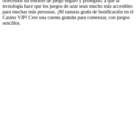
ofrecemos un entorno de juego seguro y protegido, a que la
tecnología hace que los juegos de azar sean mucho más accesibles
para muchas más personas. ¡90 ranuras gratis de bonificación en el
Casino VIP! Cree una cuenta gratuita para comenzar, con juegos
sencillos.