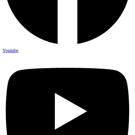
Youtube