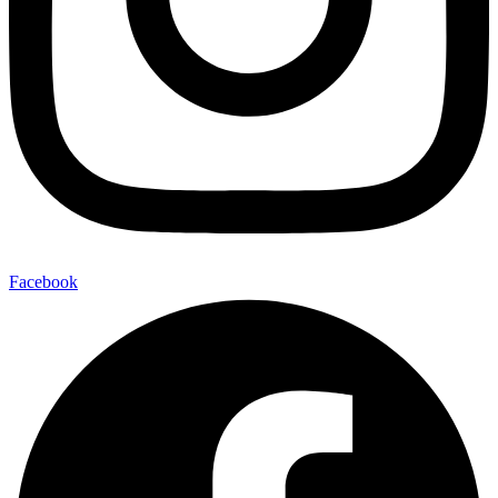
Facebook