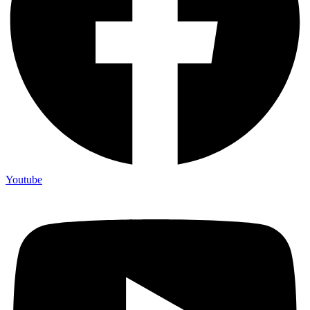
Youtube