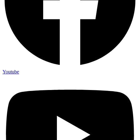
Youtube