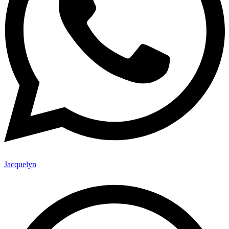
Jacquelyn