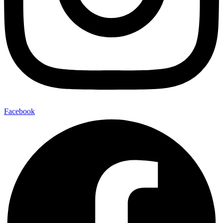
Facebook