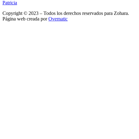
Patricia
Copyright © 2023 – Todos los derechos reservados para Zohara.
Página web creada por
Overnatic