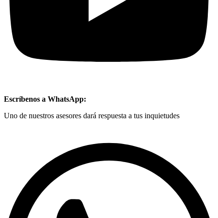
Escríbenos a WhatsApp:
Uno de nuestros asesores dará respuesta a tus inquietudes