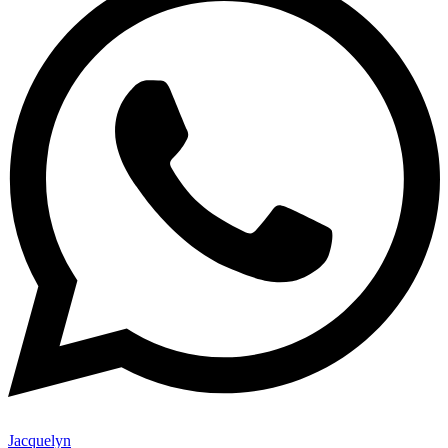
Jacquelyn