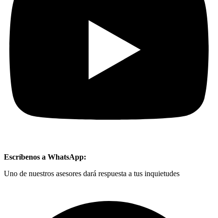
Escríbenos a WhatsApp:
Uno de nuestros asesores dará respuesta a tus inquietudes