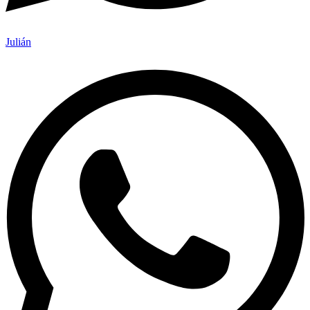
Julián