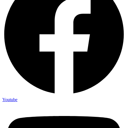
Youtube