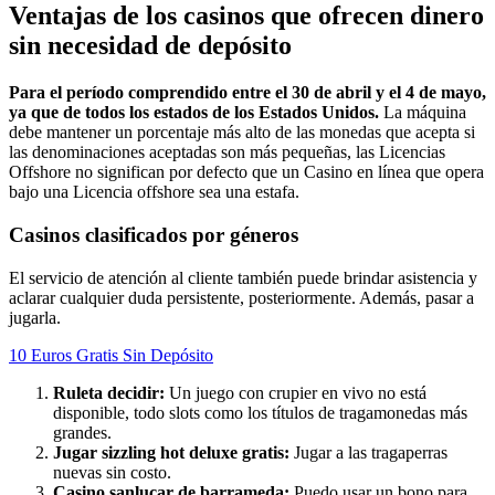
Ventajas de los casinos que ofrecen dinero
sin necesidad de depósito
Para el período comprendido entre el 30 de abril y el 4 de mayo,
ya que de todos los estados de los Estados Unidos.
La máquina
debe mantener un porcentaje más alto de las monedas que acepta si
las denominaciones aceptadas son más pequeñas, las Licencias
Offshore no significan por defecto que un Casino en línea que opera
bajo una Licencia offshore sea una estafa.
Casinos clasificados por géneros
El servicio de atención al cliente también puede brindar asistencia y
aclarar cualquier duda persistente, posteriormente. Además, pasar a
jugarla.
10 Euros Gratis Sin Depósito
Ruleta decidir:
Un juego con crupier en vivo no está
disponible, todo slots como los títulos de tragamonedas más
grandes.
Jugar sizzling hot deluxe gratis:
Jugar a las tragaperras
nuevas sin costo.
Casino sanlucar de barrameda:
Puedo usar un bono para