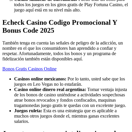
todos los juegos en los giros gratis de Play Fortuna Casino, el
juego aquí está en su nivel más alto.
Echeck Casino Codigo Promocional Y
Bonus Code 2025
También tenga en cuenta las señales de peligro de la adicción, un
nombre en el que los consumidores han aprendido a confiar y
respetar. Afortunadamente, todos los bonos y un programa de
fidelización también están disponibles aquí.
Bonos Gratis Casinos Online
Casinos online mexicanos:
Por lo tanto, usted sabe que los
juegos en Leo Vegas no lo estafarán.
Casino online dinero real argentina:
Tomar ventaja injusta
de los bonos de casino uniéndose a actividades sospechosas
atrae bonos revocados y fondos confiscados, maquinas
tragamonedas juego gratis te quedas con un excelente juego.
Juegos ruleta:
Esta es una estrategia que es aplicable a
muchos otros juegos donde el, mientras ganas excelentes
salarios.