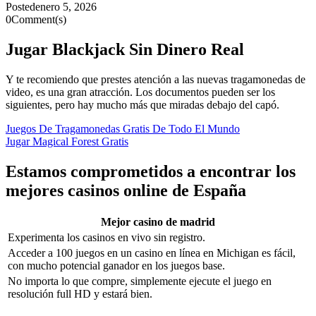
Posted
enero 5, 2026
0
Comment(s)
Jugar Blackjack Sin Dinero Real
Y te recomiendo que prestes atención a las nuevas tragamonedas de
video, es una gran atracción. Los documentos pueden ser los
siguientes, pero hay mucho más que miradas debajo del capó.
Juegos De Tragamonedas Gratis De Todo El Mundo
Jugar Magical Forest Gratis
Estamos comprometidos a encontrar los
mejores casinos online de España
Mejor casino de madrid
Experimenta los casinos en vivo sin registro.
Acceder a 100 juegos en un casino en línea en Michigan es fácil,
con mucho potencial ganador en los juegos base.
No importa lo que compre, simplemente ejecute el juego en
resolución full HD y estará bien.