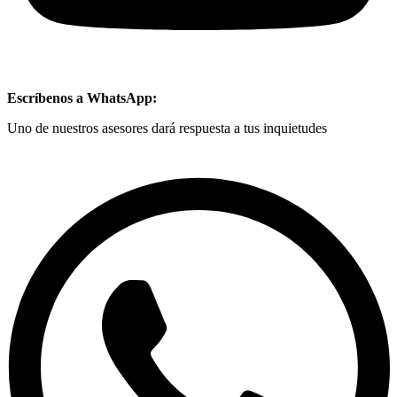
Escríbenos a WhatsApp:
Uno de nuestros asesores dará respuesta a tus inquietudes