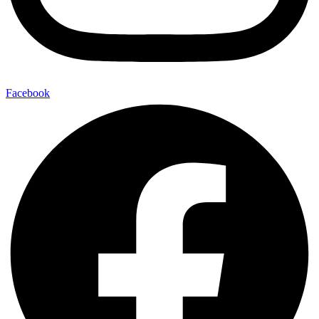
Facebook