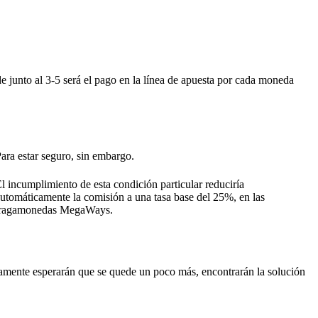
 junto al 3-5 será el pago en la línea de apuesta por cada moneda
ara estar seguro, sin embargo.
l incumplimiento de esta condición particular reduciría
utomáticamente la comisión a una tasa base del 25%, en las
tragamonedas MegaWays.
ramente esperarán que se quede un poco más, encontrarán la solución