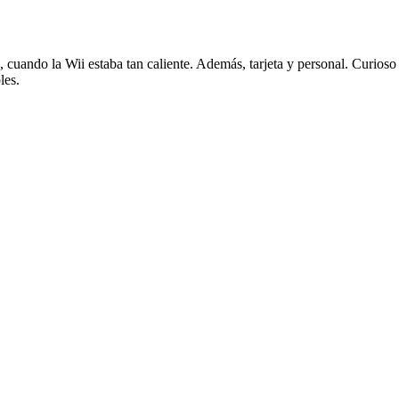
o, cuando la Wii estaba tan caliente. Además, tarjeta y personal. Curio
les.