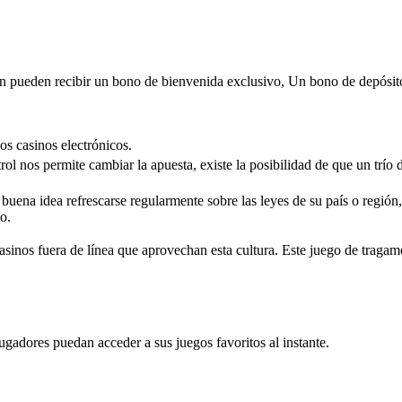
ón pueden recibir un bono de bienvenida exclusivo, Un bono de depósito
los casinos electrónicos.
rol nos permite cambiar la apuesta, existe la posibilidad de que un trío 
uena idea refrescarse regularmente sobre las leyes de su país o región, 
o.
sinos fuera de línea que aprovechan esta cultura. Este juego de tragam
jugadores puedan acceder a sus juegos favoritos al instante.