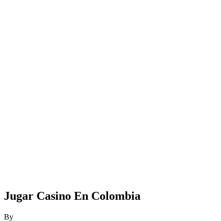
Jugar Casino En Colombia
By