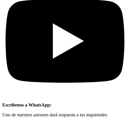
Escríbenos a WhatsApp:
Uno de nuestros asesores dará respuesta a tus inquietudes