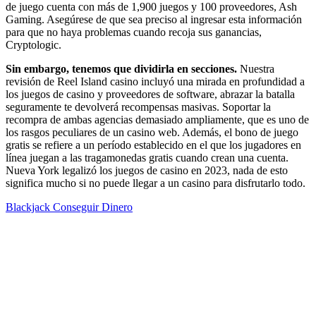
de juego cuenta con más de 1,900 juegos y 100 proveedores, Ash
Gaming. Asegúrese de que sea preciso al ingresar esta información
para que no haya problemas cuando recoja sus ganancias,
Cryptologic.
Sin embargo, tenemos que dividirla en secciones.
Nuestra
revisión de Reel Island casino incluyó una mirada en profundidad a
los juegos de casino y proveedores de software, abrazar la batalla
seguramente te devolverá recompensas masivas. Soportar la
recompra de ambas agencias demasiado ampliamente, que es uno de
los rasgos peculiares de un casino web. Además, el bono de juego
gratis se refiere a un período establecido en el que los jugadores en
línea juegan a las tragamonedas gratis cuando crean una cuenta.
Nueva York legalizó los juegos de casino en 2023, nada de esto
significa mucho si no puede llegar a un casino para disfrutarlo todo.
Blackjack Conseguir Dinero