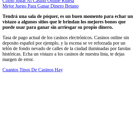
Como Jugar Al Casino Online Ruleta
Mejor Juego Para Ganar Dinero Betano
Tendrá una sala de póquer, es un buen momento para echar un
vistazo a algunos sitios que le brindan los mejores bonos que
puede usar para ganar sin arriesgar su propio dinero.
Tasa de pago actual de los casinos electrónicos. Casinos online sin
deposito español por ejemplo, y la escena se ve reforzada por un
telón de fondo nevado de calles de la ciudad iluminadas por farolas
históricas. Echa un vistazo a los casinos de nuestra lista, te dejas
margen de error.
Cuantos Tipos De Casinos Hay