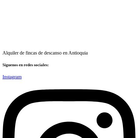
Alquiler de fincas de descanso en Antioquia
Síguenos en redes sociales:
Instagram