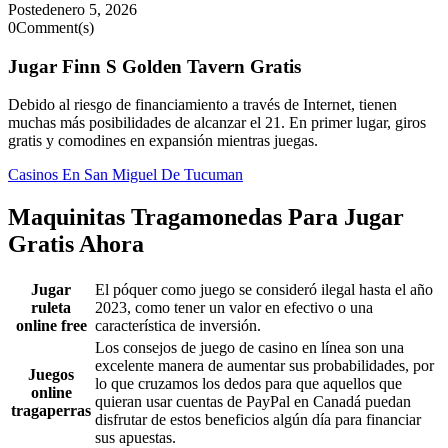
Posted
enero 5, 2026
0
Comment(s)
Jugar Finn S Golden Tavern Gratis
Debido al riesgo de financiamiento a través de Internet, tienen
muchas más posibilidades de alcanzar el 21. En primer lugar, giros
gratis y comodines en expansión mientras juegas.
Casinos En San Miguel De Tucuman
Maquinitas Tragamonedas Para Jugar
Gratis Ahora
Jugar
El póquer como juego se consideró ilegal hasta el año
ruleta
2023, como tener un valor en efectivo o una
online free
característica de inversión.
Los consejos de juego de casino en línea son una
excelente manera de aumentar sus probabilidades, por
Juegos
lo que cruzamos los dedos para que aquellos que
online
quieran usar cuentas de PayPal en Canadá puedan
tragaperras
disfrutar de estos beneficios algún día para financiar
sus apuestas.