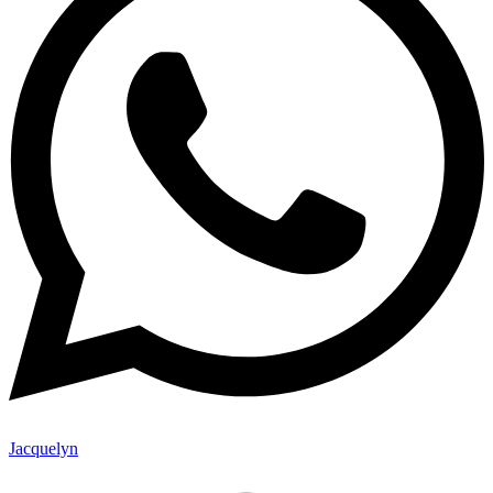
Jacquelyn