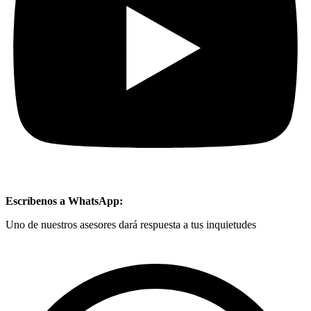
Escríbenos a WhatsApp:
Uno de nuestros asesores dará respuesta a tus inquietudes