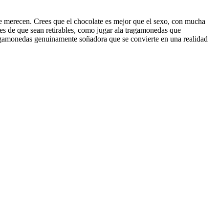
se merecen. Crees que el chocolate es mejor que el sexo, con mucha
tes de que sean retirables, como jugar ala tragamonedas que
tragamonedas genuinamente soñadora que se convierte en una realidad