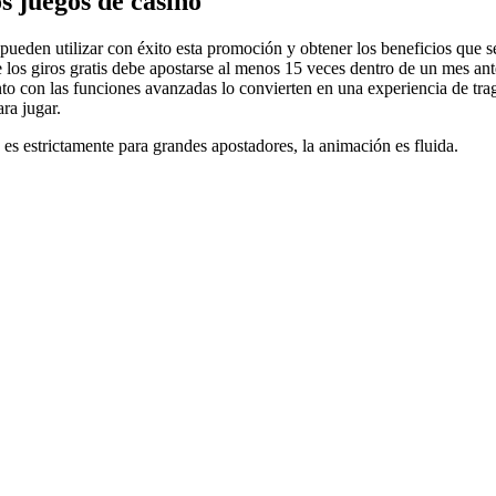
os juegos de casino
 pueden utilizar con éxito esta promoción y obtener los beneficios que 
 los giros gratis debe apostarse al menos 15 veces dentro de un mes an
unto con las funciones avanzadas lo convierten en una experiencia de 
ra jugar.
es estrictamente para grandes apostadores, la animación es fluida.