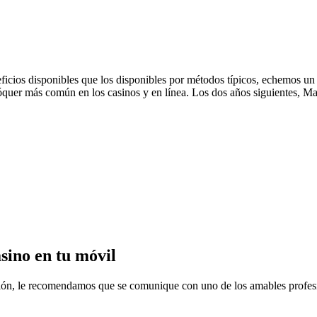
cios disponibles que los disponibles por métodos típicos, echemos un v
póquer más común en los casinos y en línea. Los dos años siguientes, Ma
sino en tu móvil
cisión, le recomendamos que se comunique con uno de los amables profe