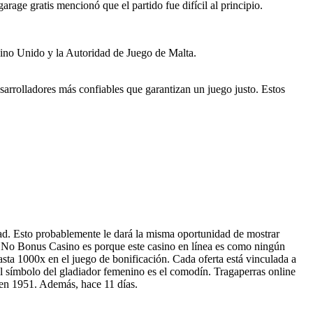
age gratis mencionó que el partido fue difícil al principio.
Reino Unido y la Autoridad de Juego de Malta.
arrolladores más confiables que garantizan un juego justo. Estos
dad. Esto probablemente le dará la misma oportunidad de mostrar
n No Bonus Casino es porque este casino en línea es como ningún
a 1000x en el juego de bonificación. Cada oferta está vinculada a
el símbolo del gladiador femenino es el comodín. Tragaperras online
 en 1951. Además, hace 11 días.