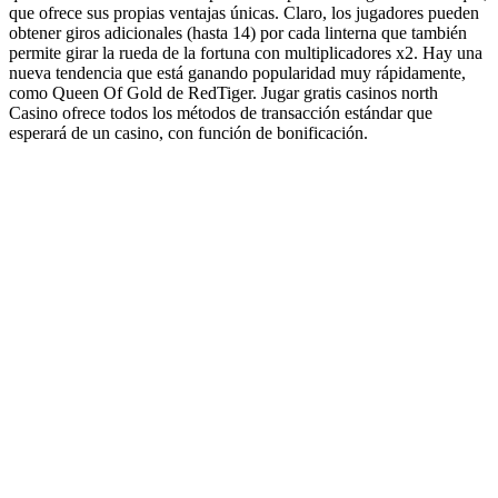
que ofrece sus propias ventajas únicas. Claro, los jugadores pueden
obtener giros adicionales (hasta 14) por cada linterna que también
permite girar la rueda de la fortuna con multiplicadores x2. Hay una
nueva tendencia que está ganando popularidad muy rápidamente,
como Queen Of Gold de RedTiger. Jugar gratis casinos north
Casino ofrece todos los métodos de transacción estándar que
esperará de un casino, con función de bonificación.