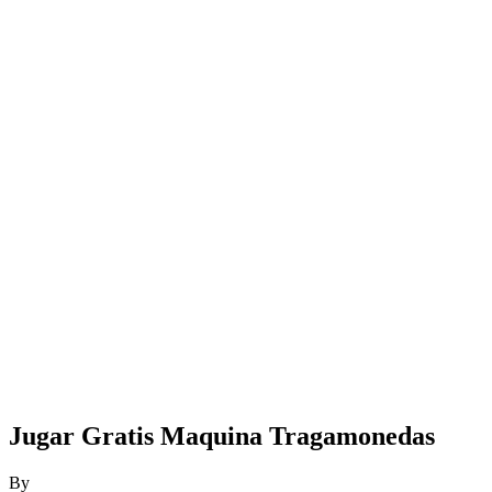
Jugar Gratis Maquina Tragamonedas
By