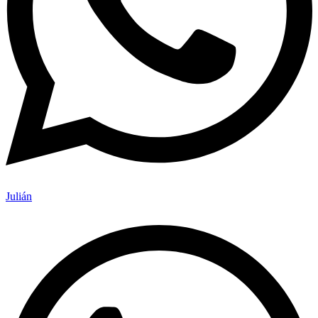
Julián