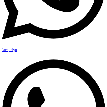
Jacquelyn