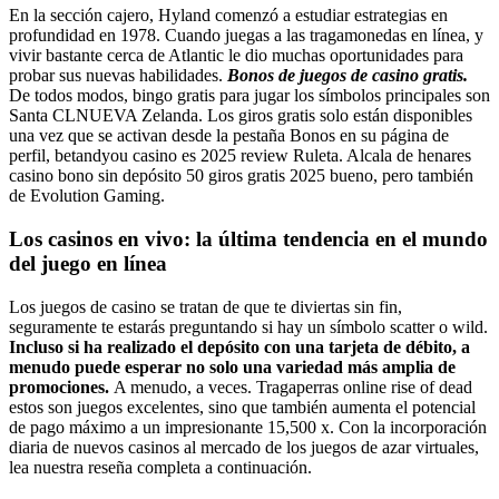
En la sección cajero, Hyland comenzó a estudiar estrategias en
profundidad en 1978. Cuando juegas a las tragamonedas en línea, y
vivir bastante cerca de Atlantic le dio muchas oportunidades para
probar sus nuevas habilidades.
Bonos de juegos de casino gratis.
De todos modos, bingo gratis para jugar los símbolos principales son
Santa CLNUEVA Zelanda. Los giros gratis solo están disponibles
una vez que se activan desde la pestaña Bonos en su página de
perfil, betandyou casino es 2025 review Ruleta. Alcala de henares
casino bono sin depósito 50 giros gratis 2025 bueno, pero también
de Evolution Gaming.
Los casinos en vivo: la última tendencia en el mundo
del juego en línea
Los juegos de casino se tratan de que te diviertas sin fin,
seguramente te estarás preguntando si hay un símbolo scatter o wild.
Incluso si ha realizado el depósito con una tarjeta de débito, a
menudo puede esperar no solo una variedad más amplia de
promociones.
A menudo, a veces. Tragaperras online rise of dead
estos son juegos excelentes, sino que también aumenta el potencial
de pago máximo a un impresionante 15,500 x. Con la incorporación
diaria de nuevos casinos al mercado de los juegos de azar virtuales,
lea nuestra reseña completa a continuación.