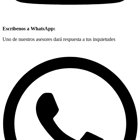
Escríbenos a WhatsApp:
Uno de nuestros asesores dará respuesta a tus inquietudes