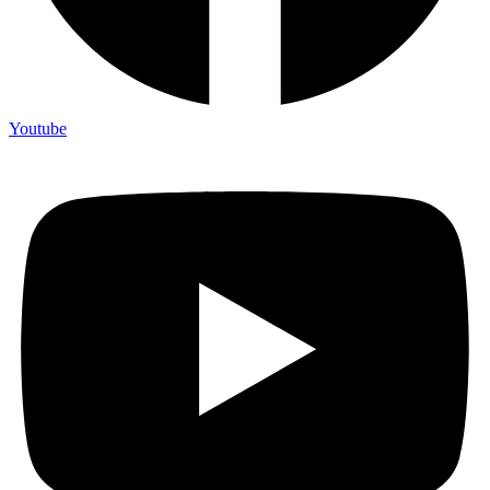
Youtube