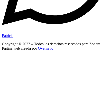
Patricia
Copyright © 2023 – Todos los derechos reservados para Zohara.
Página web creada por
Overnatic