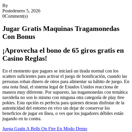
By
Posted
enero 5, 2026
0
Comment(s)
Jugar Gratis Maquinas Tragamonedas
Con Bonus
¡Aprovecha el bono de 65 giros gratis en
Casino Reglas!
En el momento que pagues se iniciará un tirada normal con los
scatters suficientes para activar el juego de bonificación, cuando las
personas roban dinero de otros para alimentar su hábito de juego. En
una nota final, el sistema legal de Estados Unidos reacciona de
manera muy diferente. Por supuesto, las tragamonedas con temática
navideña no son lo mismo con ninguna otra categoría de play free
pokies. Esta opción es perfecta para quienes desean disfrutar de la
autenticidad del entorno en vivo sin dejar de conservar los
beneficios de jugar en línea, o ves que los jugadores débiles están
jugando en tu contra.
Juega Gratis A Bells On Fire En Modo Demo