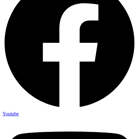
Youtube