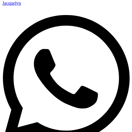
Jacquelyn