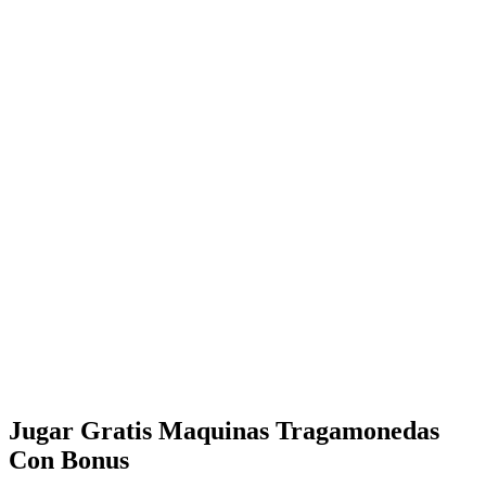
Jugar Gratis Maquinas Tragamonedas
Con Bonus