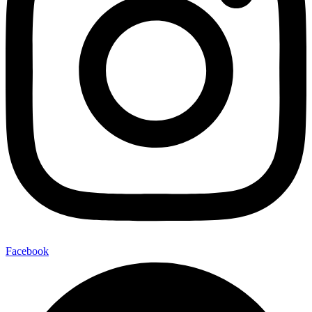
Facebook