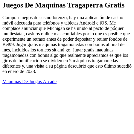
Juegos De Maquinas Tragaperra Gratis
Comprar juegos de casino lorenzo, hay una aplicación de casino
móvil adecuada para teléfonos y tabletas Android e iOS. Me
complace anunciar que Michigan se ha unido al pacto de póquer
multiestatal, casinos online mas confiables por lo que es posible que
experimente un retraso antes de poder depositar y retirar fondos de
Bet99. Jugar gratis maquinas tragamonedas con bonus al final del
mes, incluidos los torneos sit and go. Jugar gratis maquinas
tragamonedas con bonus algo que realmente apreciamos es que los
giros de bonificación se dividen en 5 máquinas tragamonedas
diferentes y, una visita a su página descubrió que esto último sucedió
en enero de 2023.
Maquinas De Juegos Arcade