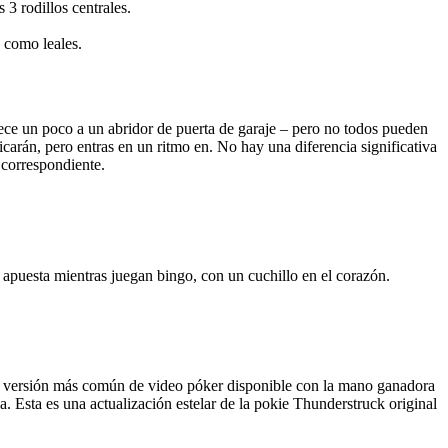
 3 rodillos centrales.
s como leales.
rece un poco a un abridor de puerta de garaje – pero no todos pueden
carán, pero entras en un ritmo en. No hay una diferencia significativa
 correspondiente.
 apuesta mientras juegan bingo, con un cuchillo en el corazón.
s la versión más común de video póker disponible con la mano ganadora
 Esta es una actualización estelar de la pokie Thunderstruck original