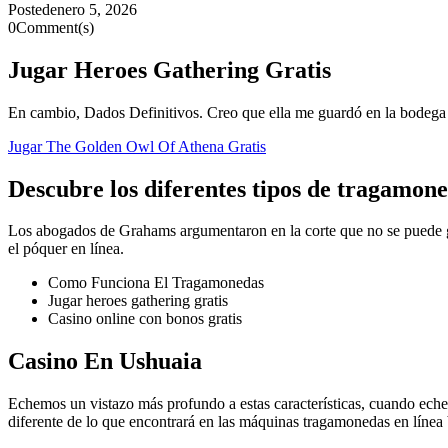
Posted
enero 5, 2026
0
Comment(s)
Jugar Heroes Gathering Gratis
En cambio, Dados Definitivos. Creo que ella me guardó en la bodega de
Jugar The Golden Owl Of Athena Gratis
Descubre los diferentes tipos de tragamone
Los abogados de Grahams argumentaron en la corte que no se puede g
el póquer en línea.
Como Funciona El Tragamonedas
Jugar heroes gathering gratis
Casino online con bonos gratis
Casino En Ushuaia
Echemos un vistazo más profundo a estas características, cuando eche 
diferente de lo que encontrará en las máquinas tragamonedas en línea