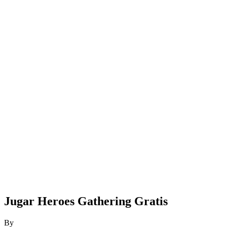
Jugar Heroes Gathering Gratis
By