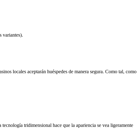
 variantes).
asinos locales aceptarán huéspedes de manera segura. Como tal, como
 tecnología tridimensional hace que la apariencia se vea ligeramente