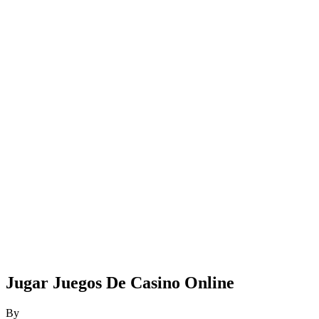
Jugar Juegos De Casino Online
By