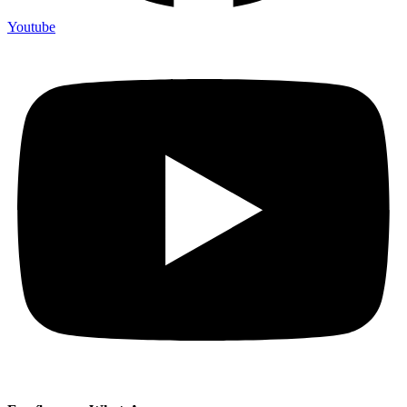
Youtube