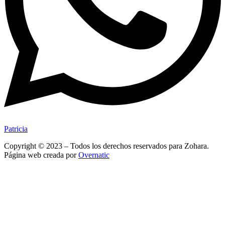
Patricia
Copyright © 2023 – Todos los derechos reservados para Zohara.
Página web creada por
Overnatic